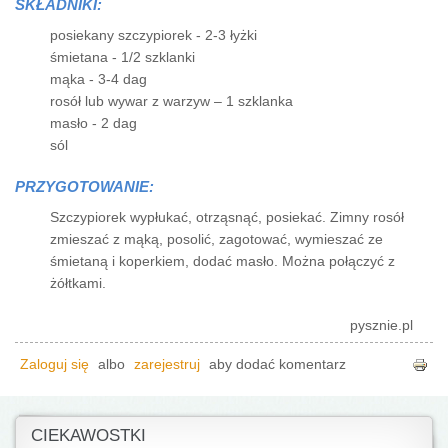
SKŁADNIKI:
posiekany szczypiorek - 2-3 łyżki
śmietana - 1/2 szklanki
mąka - 3-4 dag
rosół lub wywar z warzyw – 1 szklanka
masło - 2 dag
sól
PRZYGOTOWANIE:
Szczypiorek wypłukać, otrząsnąć, posiekać. Zimny rosół
zmieszać z mąką, posolić, zagotować, wymieszać ze
śmietaną i koperkiem, dodać masło. Można połączyć z
żółtkami.
pysznie.pl
Zaloguj się
albo
zarejestruj
aby dodać komentarz
CIEKAWOSTKI