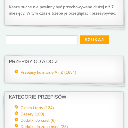
Kasze suche nie powinny być przechowywane dłużej niż 7
miesięcy. W tym czasie trzeba je przeglądać i przesypywać.
Formularz wyszukiwania
Szukaj
PRZEPISY OD A DO Z
Przepisy kulinarne A - Z (1634)
KATEGORIE PRZEPISÓW
Ciasta i torty (134)
Desery (100)
Dodatki do ciast (6)
Dodatki do zup i mięs (23)