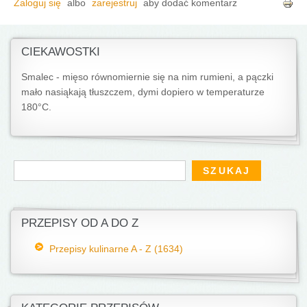
Zaloguj się
albo
zarejestruj
aby dodać komentarz
CIEKAWOSTKI
Smalec - mięso równomiernie się na nim rumieni, a pączki
mało nasiąkają tłuszczem, dymi dopiero w temperaturze
180°C.
Formularz wyszukiwania
Szukaj
PRZEPISY OD A DO Z
Przepisy kulinarne A - Z (1634)