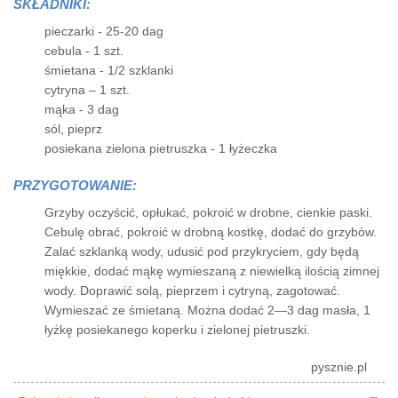
SKŁADNIKI:
pieczarki - 25-20 dag
cebula - 1 szt.
śmietana - 1/2 szklanki
cytryna – 1 szt.
mąka - 3 dag
sól, pieprz
posiekana zielona pietruszka - 1 łyżeczka
PRZYGOTOWANIE:
Grzyby oczyścić, opłukać, pokroić w drobne, cienkie paski.
Cebulę obrać, pokroić w drobną kostkę, dodać do grzybów.
Zalać szklanką wody, udusić pod przykryciem, gdy będą
miękkie, dodać mąkę wymieszaną z niewielką ilością zimnej
wody. Doprawić solą, pieprzem i cytryną, zagotować.
Wymieszać ze śmietaną. Można dodać 2—3 dag masła, 1
łyżkę posiekanego koperku i zielonej pietruszki.
pysznie.pl