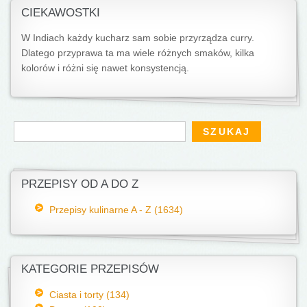
CIEKAWOSTKI
W Indiach każdy kucharz sam sobie przyrządza curry.
Dlatego przyprawa ta ma wiele różnych smaków, kilka
kolorów i różni się nawet konsystencją.
Formularz wyszukiwania
Szukaj
PRZEPISY OD A DO Z
Przepisy kulinarne A - Z (1634)
KATEGORIE PRZEPISÓW
Ciasta i torty (134)