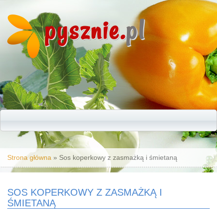
pysznie.
pl
Jesteś tutaj
Strona główna
» Sos koperkowy z zasmażką i śmietaną
SOS KOPERKOWY Z ZASMAŻKĄ I
ŚMIETANĄ