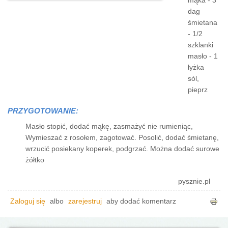
mąka - 3
dag
śmietana
- 1/2
szklanki
masło - 1
łyżka
sól,
pieprz
PRZYGOTOWANIE:
Masło stopić, dodać mąkę, zasmażyć nie rumieniąc,
Wymieszać z rosołem, zagotować. Posolić, dodać śmietanę,
wrzucić posiekany koperek, podgrzać. Można dodać surowe
żółtko
pysznie.pl
Zaloguj się
albo
zarejestruj
aby dodać komentarz