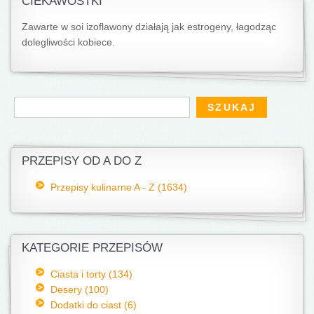
CIEKAWOSTKI
Zawarte w soi izoflawony działają jak estrogeny, łagodząc
dolegliwości kobiece.
Formularz wyszukiwania
Szukaj
PRZEPISY OD A DO Z
Przepisy kulinarne A - Z (1634)
KATEGORIE PRZEPISÓW
Ciasta i torty (134)
Desery (100)
Dodatki do ciast (6)