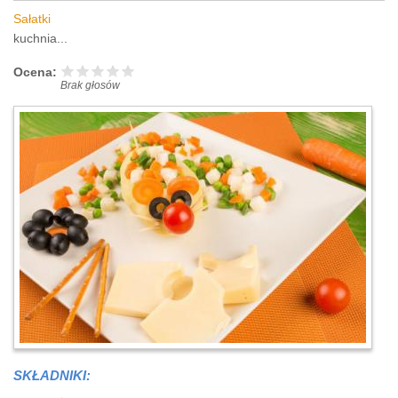
Sałatki
kuchnia...
Ocena:
Brak głosów
SKŁADNIKI: