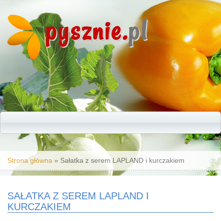
pysznie.
pl
Jesteś tutaj
Strona główna
» Sałatka z serem LAPLAND i kurczakiem
SAŁATKA Z SEREM LAPLAND I
KURCZAKIEM