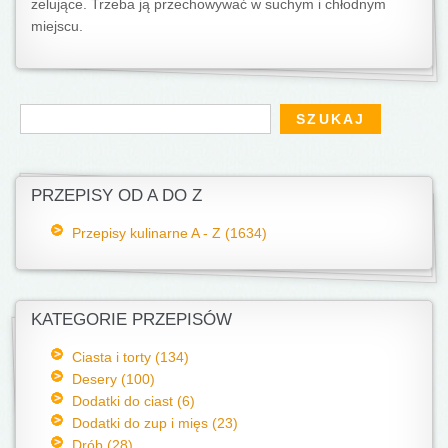
żelujące. Trzeba ją przechowywać w suchym i chłodnym
miejscu.
Formularz wyszukiwania
Szukaj
PRZEPISY OD A DO Z
Przepisy kulinarne A - Z (1634)
KATEGORIE PRZEPISÓW
Ciasta i torty (134)
Desery (100)
Dodatki do ciast (6)
Dodatki do zup i mięs (23)
Drób (28)