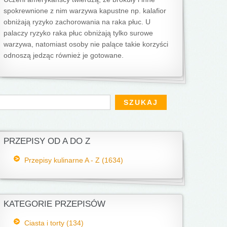
spokrewnione z nim warzywa kapustne np. kalafior
obniżają ryzyko zachorowania na raka płuc. U
palaczy ryzyko raka płuc obniżają tylko surowe
warzywa, natomiast osoby nie palące takie korzyści
odnoszą jedząc również je gotowane.
Formularz wyszukiwania
zukaj
PRZEPISY OD A DO Z
Przepisy kulinarne A - Z (1634)
KATEGORIE PRZEPISÓW
Ciasta i torty (134)