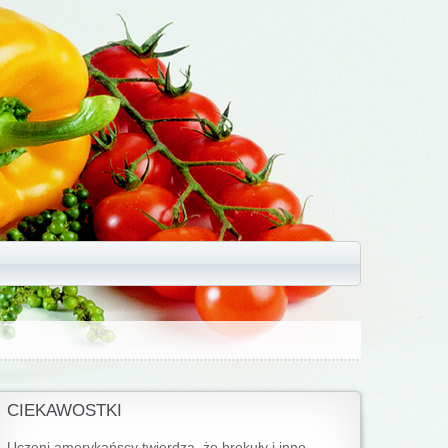
CIEKAWOSTKI
Uczeni amerykańscy twierdzą, że brokuły i inne