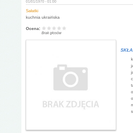
01/01/1970 - 01:00
Sałatki
kuchnia ukraińska
Ocena:
Brak głosów
SKŁA
k
j
j
c
t
o
o
n
s