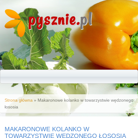
pysznie.
pl
Jesteś tutaj
Strona główna
» Makaronowe kolanko w towarzystwie wędzonego
łososia
MAKARONOWE KOLANKO W
TOWARZYSTWIE WĘDZONEGO ŁOSOSIA