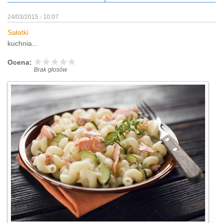
24/03/2015 - 10:07
Sałatki
kuchnia...
Ocena:
Brak głosów