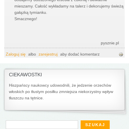
mieszamy. Całość wykładamy na talerz i dekorujemy świeżą
gałązką tymianku.
Smacznego!
pysznie.pl
Zaloguj się
albo
zarejestruj
aby dodać komentarz
CIEKAWOSTKI
Hiszpańscy naukowcy udowodnili, że jedzenie orzechów
włoskich po tłustym posiłku zmniejsza niekorzystny wpływ
tłuszczu na tętnice.
Formularz wyszukiwania
Szukaj