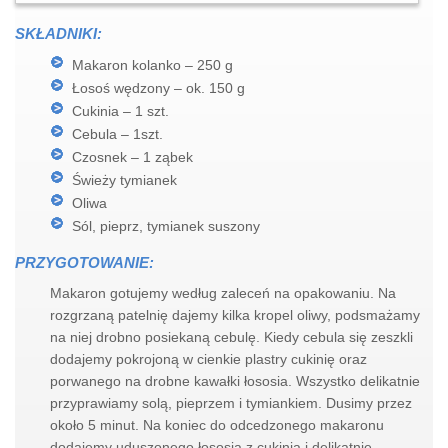
SKŁADNIKI:
Makaron kolanko – 250 g
Łosoś wędzony – ok. 150 g
Cukinia – 1 szt.
Cebula – 1szt.
Czosnek – 1 ząbek
Świeży tymianek
Oliwa
Sól, pieprz, tymianek suszony
PRZYGOTOWANIE:
Makaron gotujemy według zaleceń na opakowaniu. Na
rozgrzaną patelnię dajemy kilka kropel oliwy, podsmażamy
na niej drobno posiekaną cebulę. Kiedy cebula się zeszkli
dodajemy pokrojoną w cienkie plastry cukinię oraz
porwanego na drobne kawałki łososia. Wszystko delikatnie
przyprawiamy solą, pieprzem i tymiankiem. Dusimy przez
około 5 minut. Na koniec do odcedzonego makaronu
dodajemy uduszonego łososia z cukinią i delikatnie