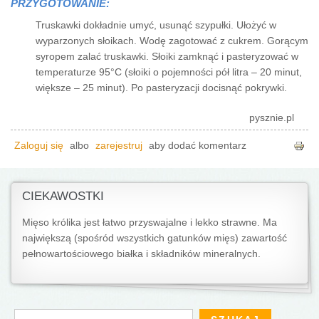
PRZYGOTOWANIE:
Truskawki dokładnie umyć, usunąć szypułki. Ułożyć w
wyparzonych słoikach. Wodę zagotować z cukrem. Gorącym
syropem zalać truskawki. Słoiki zamknąć i pasteryzować w
temperaturze 95°C (słoiki o pojemności pół litra – 20 minut,
większe – 25 minut). Po pasteryzacji docisnąć pokrywki.
pysznie.pl
Zaloguj się
albo
zarejestruj
aby dodać komentarz
CIEKAWOSTKI
Mięso królika jest łatwo przyswajalne i lekko strawne. Ma
największą (spośród wszystkich gatunków mięs) zawartość
pełnowartościowego białka i składników mineralnych.
Formularz wyszukiwania
Szukaj