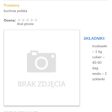
Przetwory
kuchnia polska
Ocena:
Brak głosów
SKŁADNIKI:
truskawki
– 1 kg
cukier –
40-50
dag
woda – 2
szklanki