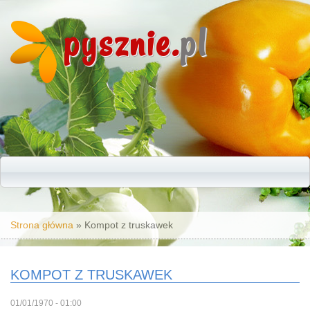
pysznie.
pl
Jesteś tutaj
Strona główna
» Kompot z truskawek
KOMPOT Z TRUSKAWEK
01/01/1970 - 01:00