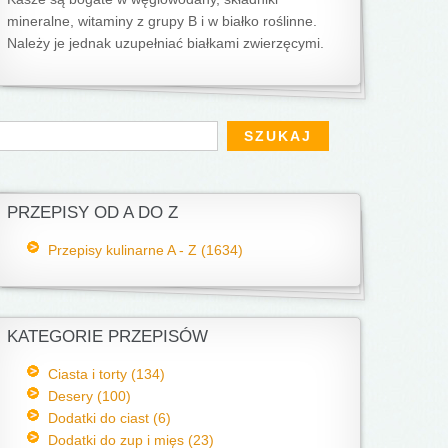
mineralne, witaminy z grupy B i w białko roślinne.
Należy je jednak uzupełniać białkami zwierzęcymi.
Formularz wyszukiwania
zukaj
PRZEPISY OD A DO Z
Przepisy kulinarne A - Z (1634)
KATEGORIE PRZEPISÓW
Ciasta i torty (134)
Desery (100)
Dodatki do ciast (6)
Dodatki do zup i mięs (23)