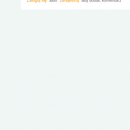
Zaloguj się
albo
zarejestruj
aby dodać komentarz