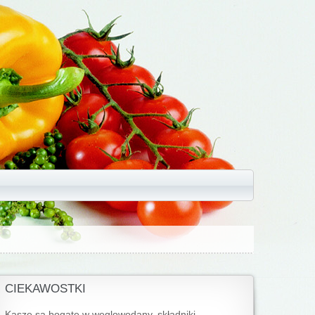
CIEKAWOSTKI
Kasze są bogate w węglowodany, składniki