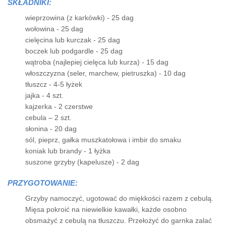
SKŁADNIKI:
wieprzowina (z karkówki) - 25 dag
wołowina - 25 dag
cielęcina lub kurczak - 25 dag
boczek lub podgardle - 25 dag
wątroba (najlepiej cielęca lub kurza) - 15 dag
włoszczyzna (seler, marchew, pietruszka) - 10 dag
tłuszcz - 4-5 łyżek
jajka - 4 szt.
kajzerka - 2 czerstwe
cebula – 2 szt.
słonina - 20 dag
sól, pieprz, gałka muszkatołowa i imbir do smaku
koniak lub brandy - 1 łyżka
suszone grzyby (kapelusze) - 2 dag
PRZYGOTOWANIE:
Grzyby namoczyć, ugotować do miękkości razem z cebulą.
Mięsa pokroić na niewielkie kawałki, każde osobno
obsmażyć z cebulą na tłuszczu. Przełożyć do garnka zalać