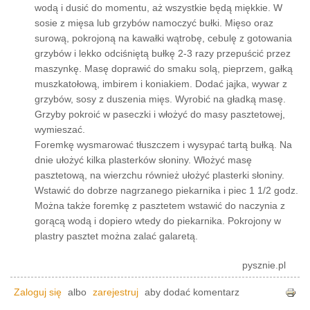
wodą i dusić do momentu, aż wszystkie będą miękkie. W
sosie z mięsa lub grzybów namoczyć bułki. Mięso oraz
surową, pokrojoną na kawałki wątrobę, cebulę z gotowania
grzybów i lekko odciśniętą bułkę 2-3 razy przepuścić przez
maszynkę. Masę doprawić do smaku solą, pieprzem, gałką
muszkatołową, imbirem i koniakiem. Dodać jajka, wywar z
grzybów, sosy z duszenia mięs. Wyrobić na gładką masę.
Grzyby pokroić w paseczki i włożyć do masy pasztetowej,
wymieszać.
Foremkę wysmarować tłuszczem i wysypać tartą bułką. Na
dnie ułożyć kilka plasterków słoniny. Włożyć masę
pasztetową, na wierzchu również ułożyć plasterki słoniny.
Wstawić do dobrze nagrzanego piekarnika i piec 1 1/2 godz.
Można także foremkę z pasztetem wstawić do naczynia z
gorącą wodą i dopiero wtedy do piekarnika. Pokrojony w
plastry pasztet można zalać galaretą.
pysznie.pl
Zaloguj się
albo
zarejestruj
aby dodać komentarz