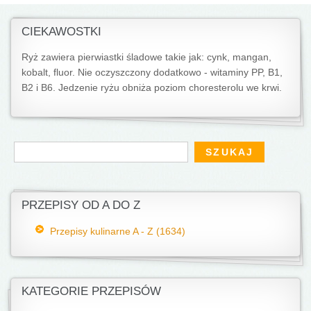
CIEKAWOSTKI
Ryż zawiera pierwiastki śladowe takie jak: cynk, mangan,
kobalt, fluor. Nie oczyszczony dodatkowo - witaminy PP, B1,
B2 i B6. Jedzenie ryżu obniża poziom choresterolu we krwi.
Formularz wyszukiwania
Szukaj
PRZEPISY OD A DO Z
Przepisy kulinarne A - Z (1634)
KATEGORIE PRZEPISÓW