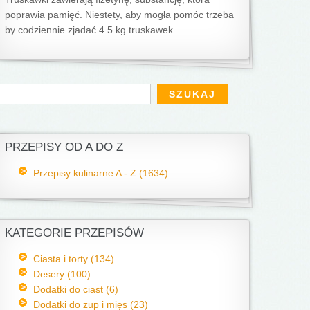
poprawia pamięć. Niestety, aby mogła pomóc trzeba
by codziennie zjadać 4.5 kg truskawek.
Formularz wyszukiwania
zukaj
PRZEPISY OD A DO Z
Przepisy kulinarne A - Z (1634)
KATEGORIE PRZEPISÓW
Ciasta i torty (134)
Desery (100)
Dodatki do ciast (6)
Dodatki do zup i mięs (23)