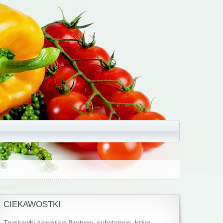
CIEKAWOSTKI
Truskawki zawierają fizetynę, substancję, która