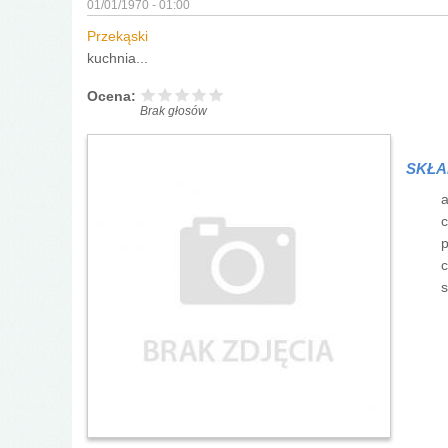
01/01/1970 - 01:00
Przekąski
kuchnia...
Ocena:
Brak głosów
SKŁA
a
c
p
c
s