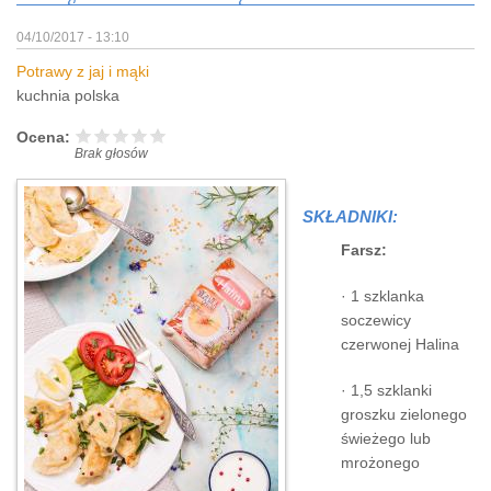
04/10/2017 - 13:10
Potrawy z jaj i mąki
kuchnia polska
Ocena:
Brak głosów
SKŁADNIKI:
Farsz:
· 1 szklanka
soczewicy
czerwonej Halina
· 1,5 szklanki
groszku zielonego
świeżego lub
mrożonego