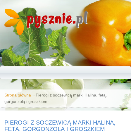
pysznie.
pl
Jesteś tutaj
Strona główna
» Pierogi z soczewicą marki Halina, fetą,
gorgonzolą i groszkiem
PIEROGI Z SOCZEWICĄ MARKI HALINA,
FETĄ, GORGONZOLĄ I GROSZKIEM