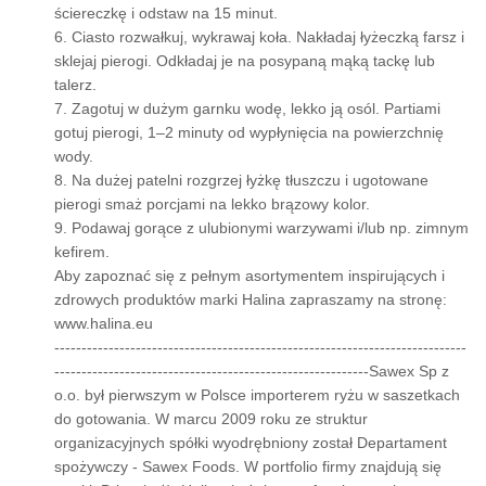
ściereczkę i odstaw na 15 minut.
6. Ciasto rozwałkuj, wykrawaj koła. Nakładaj łyżeczką farsz i
sklejaj pierogi. Odkładaj je na posypaną mąką tackę lub
talerz.
7. Zagotuj w dużym garnku wodę, lekko ją osól. Partiami
gotuj pierogi, 1–2 minuty od wypłynięcia na powierzchnię
wody.
8. Na dużej patelni rozgrzej łyżkę tłuszczu i ugotowane
pierogi smaż porcjami na lekko brązowy kolor.
9. Podawaj gorące z ulubionymi warzywami i/lub np. zimnym
kefirem.
Aby zapoznać się z pełnym asortymentem inspirujących i
zdrowych produktów marki Halina zapraszamy na stronę:
www.halina.eu
----------------------------------------------------------------------------
----------------------------------------------------------Sawex Sp z
o.o. był pierwszym w Polsce importerem ryżu w saszetkach
do gotowania. W marcu 2009 roku ze struktur
organizacyjnych spółki wyodrębniony został Departament
spożywczy - Sawex Foods. W portfolio firmy znajdują się