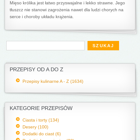
Mięso królika jest łatwo przyswajalne i lekko strawne. Jego
tłuszcz nie stanowi zagrożenia nawet dla ludzi chorych na
serce i choroby układu krążenia.
Formularz wyszukiwania
Szukaj
PRZEPISY OD A DO Z
Przepisy kulinarne A - Z (1634)
KATEGORIE PRZEPISÓW
Ciasta i torty (134)
Desery (100)
Dodatki do ciast (6)