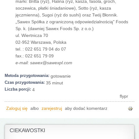
marki: Britta (ryż), Halina (ryż, kasza, fasola, groch,
soczewica, płatki śniadaniowe), Sotto (ryż, kasza
jęczmienna), Sugoi (ryż do sushi) oraz Twój Błonnik.
„Sawex Spółka z ograniczoną odpowiedzialnością" Foods
Sp. k. (dawniej Sawex Foods Sp. z o.o.)
ul. Wiertnicza 70
02-952 Warszawa, Polska
tel. : 022 651 79 04 do 07
fax.: 022 651 79 09
e-mail: sawex@sawexpl.com
Metoda przygotowania:
gotowanie
Czas przygotowania:
35 minut
Liczba porcji:
4
flypr
Zaloguj się
albo
zarejestruj
aby dodać komentarz
CIEKAWOSTKI