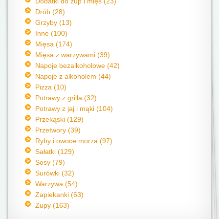
Dodatki do zup i mięs (23)
Drób (28)
Grzyby (13)
Inne (100)
Mięsa (174)
Mięsa z warzywami (39)
Napoje bezalkoholowe (42)
Napoje z alkoholem (44)
Pizza (10)
Potrawy z grilla (32)
Potrawy z jaj i mąki (104)
Przekąski (129)
Przetwory (39)
Ryby i owoce morza (97)
Sałatki (129)
Sosy (79)
Surówki (32)
Warzywa (54)
Zapiekanki (63)
Zupy (163)