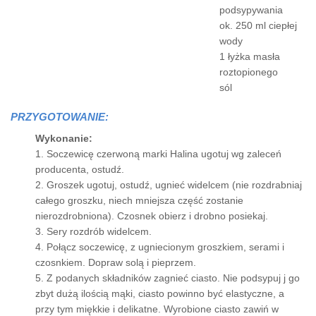
podsypywania
ok. 250 ml ciepłej
wody
1 łyżka masła
roztopionego
sól
PRZYGOTOWANIE:
Wykonanie:
1. Soczewicę czerwoną marki Halina ugotuj wg zaleceń
producenta, ostudź.
2. Groszek ugotuj, ostudź, ugnieć widelcem (nie rozdrabniaj
całego groszku, niech mniejsza część zostanie
nierozdrobniona). Czosnek obierz i drobno posiekaj.
3. Sery rozdrób widelcem.
4. Połącz soczewicę, z ugniecionym groszkiem, serami i
czosnkiem. Dopraw solą i pieprzem.
5. Z podanych składników zagnieć ciasto. Nie podsypuj j go
zbyt dużą ilością mąki, ciasto powinno być elastyczne, a
przy tym miękkie i delikatne. Wyrobione ciasto zawiń w