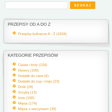
Formularz wyszukiwania
Szukaj
PRZEPISY OD A DO Z
Przepisy kulinarne A - Z (1634)
KATEGORIE PRZEPISÓW
Ciasta i torty (134)
Desery (100)
Dodatki do ciast (6)
Dodatki do zup i mięs (23)
Drób (28)
Grzyby (13)
Inne (100)
Mięsa (174)
Mięsa z warzywami (39)