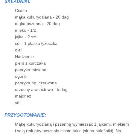
SKŁADNIKI:
Ciasto
mąka kukurydziana - 20 dag
mąka pszenna - 20 dag
mleko - 1/2 l
jajka - 2 szt.
sól - 1 płaska łyżeczka
olej
Nadzienie
pierś z kurczaka
papryka mielona
ogórki
papryka np. czerwona
orzechy arachidowe - 5 dag
majonez
sól
PRZYGOTOWANIE:
Mąkę kukurydzianą i pszenną wymieszać z jajkami, mlekiem
i solą (tak aby powstało ciasto takie jak na naleśniki). Na