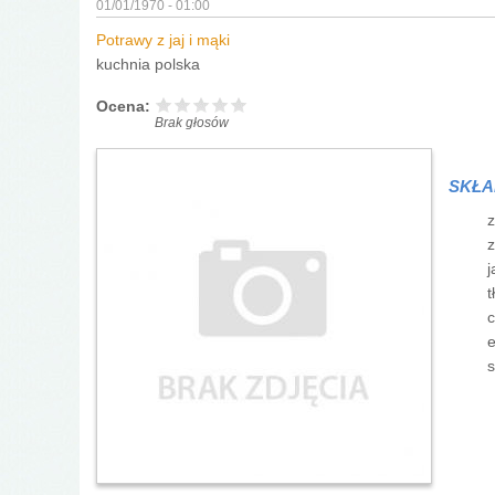
01/01/1970 - 01:00
Potrawy z jaj i mąki
kuchnia polska
Ocena:
Brak głosów
SKŁA
z
z
j
t
c
e
s