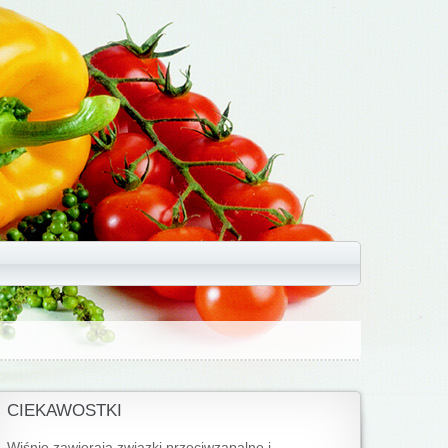
CIEKAWOSTKI
Wiśnie zawierają związki przeciwzapalne i