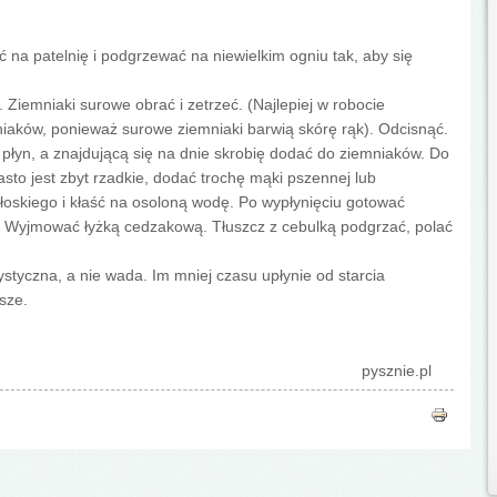
ć na patelnię i podgrzewać na niewielkim ogniu tak, aby się
Ziemniaki surowe obrać i zetrzeć. (Najlepiej w robocie
iaków, ponieważ surowe ziemniaki barwią skórę rąk). Odcisnąć.
 płyn, a znajdującą się na dnie skrobię dodać do ziemniaków. Do
asto jest zbyt rzadkie, dodać trochę mąki pszennej lub
łoskiego i kłaść na osoloną wodę. Po wypłynięciu gotować
y. Wyjmować łyżką cedzakową. Tłuszcz z cebulką podgrzać, polać
ystyczna, a nie wada. Im mniej czasu upłynie od starcia
sze.
pysznie.pl