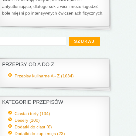
antyutleniające, dlatego sok z wiśni może łagodzić
bóle mięśni po intensywnych ćwiczeniach fizycznych.
Formularz wyszukiwania
zukaj
PRZEPISY OD A DO Z
Przepisy kulinarne A - Z (1634)
KATEGORIE PRZEPISÓW
Ciasta i torty (134)
Desery (100)
Dodatki do ciast (6)
Dodatki do zup i mięs (23)