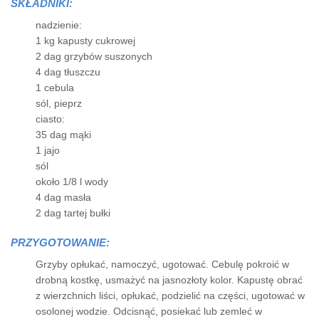
SKŁADNIKI:
nadzienie:
1 kg kapusty cukrowej
2 dag grzybów suszonych
4 dag tłuszczu
1 cebula
sól, pieprz
ciasto:
35 dag mąki
1 jajo
sól
około 1/8 l wody
4 dag masła
2 dag tartej bułki
PRZYGOTOWANIE:
Grzyby opłukać, namoczyć, ugotować. Cebulę pokroić w
drobną kostkę, usmażyć na jasnozłoty kolor. Kapustę obrać
z wierzchnich liści, opłukać, podzielić na części, ugotować w
osolonej wodzie. Odcisnąć, posiekać lub zemleć w