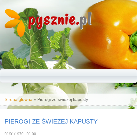
pysznie.
pl
Jesteś tutaj
Strona główna
» Pierogi ze świeżej kapusty
PIEROGI ZE ŚWIEŻEJ KAPUSTY
01/01/1970 - 01:00