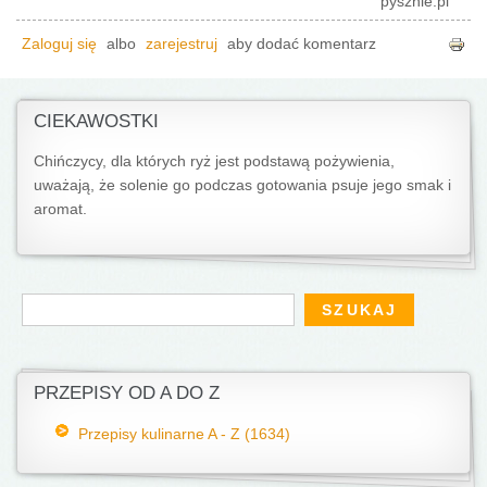
pysznie.pl
Zaloguj się
albo
zarejestruj
aby dodać komentarz
CIEKAWOSTKI
Chińczycy, dla których ryż jest podstawą pożywienia,
uważają, że solenie go podczas gotowania psuje jego smak i
aromat.
Formularz wyszukiwania
Szukaj
PRZEPISY OD A DO Z
Przepisy kulinarne A - Z (1634)