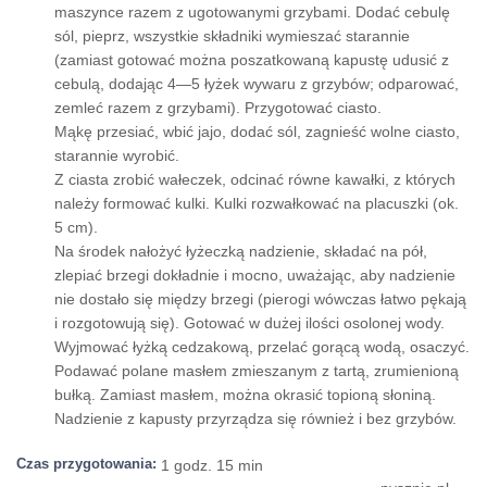
maszynce razem z ugotowanymi grzybami. Dodać cebulę
sól, pieprz, wszystkie składniki wymieszać starannie
(zamiast gotować można poszatkowaną kapustę udusić z
cebulą, dodając 4—5 łyżek wywaru z grzybów; odparować,
zemleć razem z grzybami). Przygotować ciasto.
Mąkę przesiać, wbić jajo, dodać sól, zagnieść wolne ciasto,
starannie wyrobić.
Z ciasta zrobić wałeczek, odcinać równe kawałki, z których
należy formować kulki. Kulki rozwałkować na placuszki (ok.
5 cm).
Na środek nałożyć łyżeczką nadzienie, składać na pół,
zlepiać brzegi dokładnie i mocno, uważając, aby nadzienie
nie dostało się między brzegi (pierogi wówczas łatwo pękają
i rozgotowują się). Gotować w dużej ilości osolonej wody.
Wyjmować łyżką cedzakową, przelać gorącą wodą, osaczyć.
Podawać polane masłem zmieszanym z tartą, zrumienioną
bułką. Zamiast masłem, można okrasić topioną słoniną.
Nadzienie z kapusty przyrządza się również i bez grzybów.
Czas przygotowania:
1 godz. 15 min