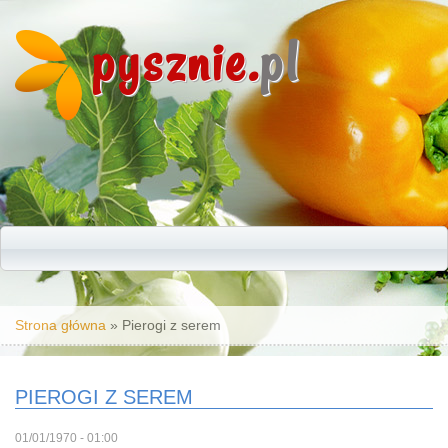
pysznie.
pl
Jesteś tutaj
Strona główna
» Pierogi z serem
PIEROGI Z SEREM
01/01/1970 - 01:00