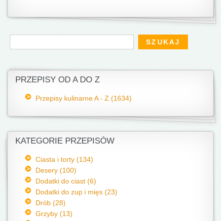
Formularz wyszukiwania
Szukaj
PRZEPISY OD A DO Z
Przepisy kulinarne A - Z (1634)
KATEGORIE PRZEPISÓW
Ciasta i torty (134)
Desery (100)
Dodatki do ciast (6)
Dodatki do zup i mięs (23)
Drób (28)
Grzyby (13)