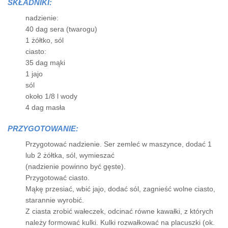
SKŁADNIKI:
nadzienie:
40 dag sera (twarogu)
1 żółtko, sól
ciasto:
35 dag mąki
1 jajo
sól
około 1/8 l wody
4 dag masła
PRZYGOTOWANIE:
Przygotować nadzienie. Ser zemleć w maszynce, dodać 1
lub 2 żółtka, sól, wymieszać
(nadzienie powinno być gęste).
Przygotować ciasto.
Mąkę przesiać, wbić jajo, dodać sól, zagnieść wolne ciasto,
starannie wyrobić.
Z ciasta zrobić wałeczek, odcinać równe kawałki, z których
należy formować kulki. Kulki rozwałkować na placuszki (ok.