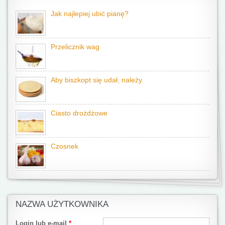
Jak najlepiej ubić pianę?
Przelicznik wag
Aby biszkopt się udał, należy
Ciasto drożdżowe
Czosnek
NAZWA UŻYTKOWNIKA
Login lub e-mail
*