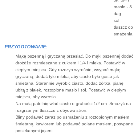
ok. 3/4 l
masło - 3
dag
sól
tłuszcz do
smażenia
PRZYGOTOWANIE:
Mąkę pszenną i gryczaną przesiać. Do mąki pszennej dodać
drożdże rozmieszane z cukrem i 1/4 l mleka. Postawić w
ciepłym miejscu. Gdy rozczyn wyrośnie, wsypać mąkę
gryczaną, dodać tyle mleka, aby ciasto było gęste jak
śmietana. Starannie wyrobić ciasto, dodać żółtka, pianę
ubitą z białek, roztopione masło i sól. Postawić w ciepłym
miejscu, aby wyrosło.
Na małą patelnię wlać ciasto o grubości 1/2 cm. Smażyć na
rozgrzanym tłuszczu z obydwu stron.
Bliny podawać zaraz po usmażeniu z roztopionym masłem,
śmietaną, kawiorem lub podawać polane masłem, posypane
posiekanymi jajami.