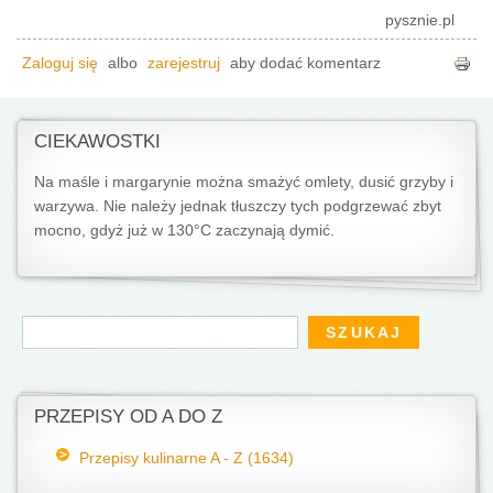
pysznie.pl
Zaloguj się
albo
zarejestruj
aby dodać komentarz
CIEKAWOSTKI
Na maśle i margarynie można smażyć omlety, dusić grzyby i
warzywa. Nie należy jednak tłuszczy tych podgrzewać zbyt
mocno, gdyż już w 130°C zaczynają dymić.
Formularz wyszukiwania
Szukaj
PRZEPISY OD A DO Z
Przepisy kulinarne A - Z (1634)