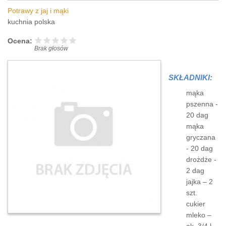
Potrawy z jaj i mąki
kuchnia polska
Ocena:
Brak głosów
SKŁADNIKI:
mąka
pszenna -
20 dag
mąka
gryczana
- 20 dag
drożdże -
2 dag
jajka – 2
szt.
cukier
mleko –