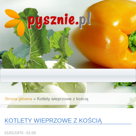
pysznie.
pl
Jesteś tutaj
Strona główna
» Kotlety wieprzowe z kością
KOTLETY WIEPRZOWE Z KOŚCIĄ
01/01/1970 - 01:00