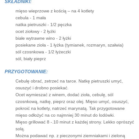
SKŁADNIKI:
mięso wieprzowe z kością – na 4 kotlety
cebula - 1 mała
natka pietruszki - 1/2 pęczka
ocet ziołowy - 2 łyżki
białe wytrawne wino - 2 łyżki
posiekane zioła - 1 łyżka (tymianek, rozmaryn, szałwia)
sól czosnkowa - 1/2 łyżeczki
sól, biały pieprz
PRZYGOTOWANIE:
Cebulę obrać, zetrzeć na tarce. Natkę pietruszki umyć,
osuszyć i drobno posiekać.
Ocet wymieszać z winem, dodać zioła, cebulę, sól
czosnkową, natkę, pieprz oraz olej. Mięso umyć, osuszyć,
pokroić na kotlety, natrzeć marynatą. Tak przygotowane
mięso odłożyć na co najmniej 30 minut do lodówki.
Mięso grillować 8 -.10 minut z każdej strony. Lekko oprószyć
solą.
Można podawać np. z pieczonymi ziemniakami i zieloną