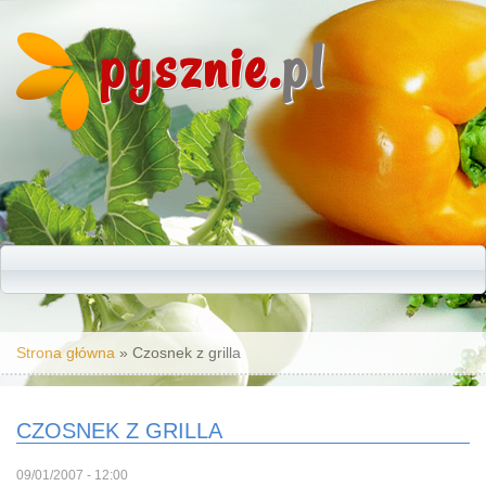
pysznie.
pl
Jesteś tutaj
Strona główna
» Czosnek z grilla
CZOSNEK Z GRILLA
09/01/2007 - 12:00