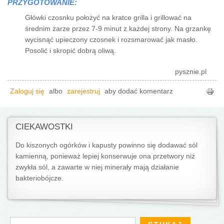
PRZYGOTOWANIE:
Główki czosnku położyć na kratce grilla i grillować na
średnim żarze przez 7-9 minut z każdej strony. Na grzankę
wycisnąć upieczony czosnek i rozsmarować jak masło.
Posolić i skropić dobrą oliwą.
pysznie.pl
Zaloguj się
albo
zarejestruj
aby dodać komentarz
CIEKAWOSTKI
Do kiszonych ogórków i kapusty powinno się dodawać sól
kamienną, ponieważ lepiej konserwuje ona przetwory niż
zwykła sól, a zawarte w niej minerały mają działanie
bakteriobójcze.
Formularz wyszukiwania
Szukaj