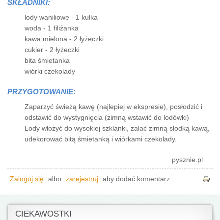
SKŁADNIKI:
lody waniliowe - 1 kulka
woda - 1 filiżanka
kawa mielona - 2 łyżeczki
cukier - 2 łyżeczki
bita śmietanka
wiórki czekolady
PRZYGOTOWANIE:
Zaparzyć świeżą kawę (najlepiej w ekspresie), posłodzić i
odstawić do wystygnięcia (zimną wstawić do lodówki)
Lody włożyć do wysokiej szklanki, zalać zimną słodką kawą,
udekorować bitą śmietanką i wiórkami czekolady.
pysznie.pl
Zaloguj się
albo
zarejestruj
aby dodać komentarz
CIEKAWOSTKI