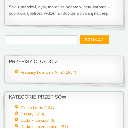
Soki z marchwi, dyni, moreli są bogate w beta-karoten –
poprawiają ostrość widzenia i dobrze wpływają na cerę.
Formularz wyszukiwania
Szukaj
PRZEPISY OD A DO Z
Przepisy kulinarne A - Z (1634)
KATEGORIE PRZEPISÓW
Ciasta i torty (134)
Desery (100)
Dodatki do ciast (6)
Dodatki do zup i mięs (23)