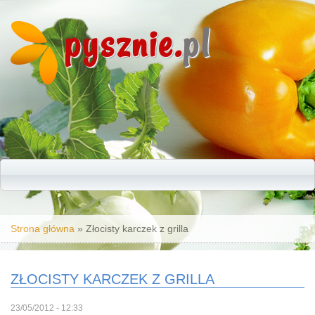
pysznie.
pl
Jesteś tutaj
Strona główna
» Złocisty karczek z grilla
ZŁOCISTY KARCZEK Z GRILLA
23/05/2012 - 12:33