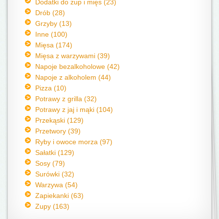
Dodatki do zup i mięs (23)
Drób (28)
Grzyby (13)
Inne (100)
Mięsa (174)
Mięsa z warzywami (39)
Napoje bezalkoholowe (42)
Napoje z alkoholem (44)
Pizza (10)
Potrawy z grilla (32)
Potrawy z jaj i mąki (104)
Przekąski (129)
Przetwory (39)
Ryby i owoce morza (97)
Sałatki (129)
Sosy (79)
Surówki (32)
Warzywa (54)
Zapiekanki (63)
Zupy (163)