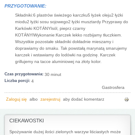
PRZYGOTOWANIE:
Składniki:6 plastrów świeżego karczku5 łyżek oleju2 łyżki
miodu2 łyżki sosu sojowego2 łyżki musztardy Przyprawy do
Karkówki KOTÁNYIsól, pieprz czarny
KOTÁNYIWykonanie:Karczek lekko rozbijamy tłuczkiem.
Wszystkie pozostałe składniki dokładnie mieszamy i
doprawiamy do smaku. Tak powstałą marynatą smarujemy
karczek i wstawiamy do lodówki na godzinę. Karczek
grillujemy na tacce aluminiowej na złoty kolor.
Czas przygotowania:
30 minut
Liczba porcji:
4
Gastrosfera
Zaloguj się
albo
zarejestruj
aby dodać komentarz
CIEKAWOSTKI
Spożywanie dużej ilości zielonych warzyw liściastych może