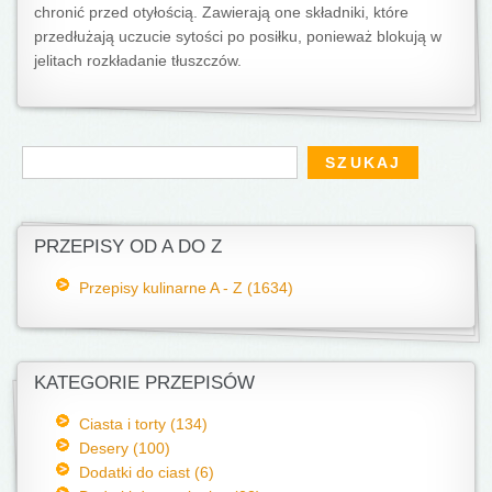
chronić przed otyłością. Zawierają one składniki, które
przedłużają uczucie sytości po posiłku, ponieważ blokują w
jelitach rozkładanie tłuszczów.
Formularz wyszukiwania
Szukaj
PRZEPISY OD A DO Z
Przepisy kulinarne A - Z (1634)
KATEGORIE PRZEPISÓW
Ciasta i torty (134)
Desery (100)
Dodatki do ciast (6)