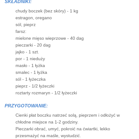
SKŁADNIKI:
chudy boczek (bez skóry) - 1 kg
estragon, oregano
sól, pieprz
farsz:
mielone mięso wieprzowe - 40 dag
pieczarki - 20 dag
jajko - 1 szt.
por - 1 nieduży
masło - 1 łyżka
smalec - 1 łyżka
sól - 1 łyżeczka
pieprz - 1/2 łyżeczki
roztarty rozmaryn - 1/2 łyżeczki
PRZYGOTOWANIE:
Cienki płat boczku natrzeć solą, pieprzem i odłożyć w
chłodne miejsce na 1-2 godziny.
Pieczarki obrać, umyć, pokroić na ćwiartki, lekko
przesmażyć na maśle, wystudzić.