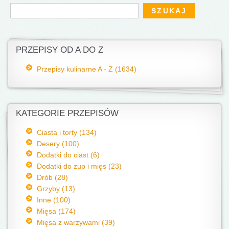
Formularz wyszukiwania
Szukaj
PRZEPISY OD A DO Z
Przepisy kulinarne A - Z (1634)
KATEGORIE PRZEPISÓW
Ciasta i torty (134)
Desery (100)
Dodatki do ciast (6)
Dodatki do zup i mięs (23)
Drób (28)
Grzyby (13)
Inne (100)
Mięsa (174)
Mięsa z warzywami (39)