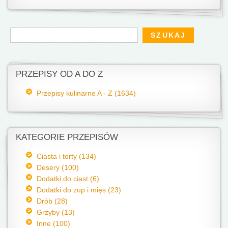
Formularz wyszukiwania
Szukaj
PRZEPISY OD A DO Z
Przepisy kulinarne A - Z (1634)
KATEGORIE PRZEPISÓW
Ciasta i torty (134)
Desery (100)
Dodatki do ciast (6)
Dodatki do zup i mięs (23)
Drób (28)
Grzyby (13)
Inne (100)