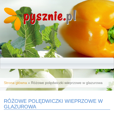
pysznie.
pl
Jesteś tutaj
Strona główna
» Różowe polędwiczki wieprzowe w glazurowa
RÓŻOWE POLĘDWICZKI WIEPRZOWE W
GLAZUROWA