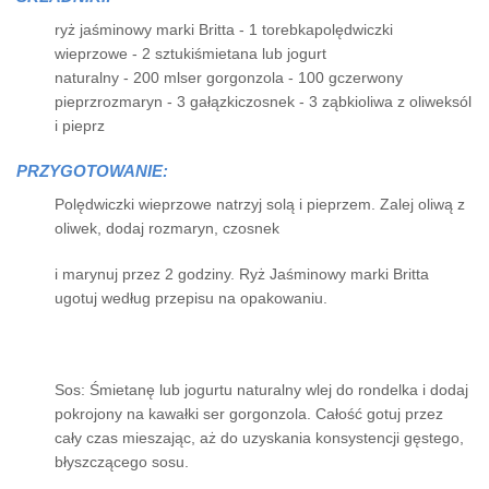
ryż jaśminowy marki Britta - 1 torebkapolędwiczki
wieprzowe - 2 sztukiśmietana lub jogurt
naturalny - 200 mlser gorgonzola - 100 gczerwony
pieprzrozmaryn - 3 gałązkiczosnek - 3 ząbkioliwa z oliweksól
i pieprz
PRZYGOTOWANIE:
Polędwiczki wieprzowe natrzyj solą i pieprzem. Zalej oliwą z
oliwek, dodaj rozmaryn, czosnek
i marynuj przez 2 godziny. Ryż Jaśminowy marki Britta
ugotuj według przepisu na opakowaniu.
Sos: Śmietanę lub jogurtu naturalny wlej do rondelka i dodaj
pokrojony na kawałki ser gorgonzola. Całość gotuj przez
cały czas mieszając, aż do uzyskania konsystencji gęstego,
błyszczącego sosu.