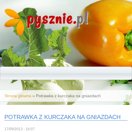
pysznie.
pl
Jesteś tutaj
Strona główna
» Potrawka z kurczaka na gniazdach
POTRAWKA Z KURCZAKA NA GNIAZDACH
17/09/2013 - 16:07