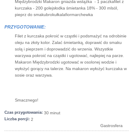
Międzybrodzki Makaron gniazda wstążka - 1 paczkafilet z
kurczaka - 200 golejsłodka śmietanka 18% - 300 mlsól,
pieprz do smakubrokułkalafiormarchewka
PRZYGOTOWANIE:
Filet z kurczaka pokroić w cząstki i podsmażyć na odrobinie
oleju na złoty kolor. Zalać śmietanką, doprawić do smaku
solą i pieprzem i doprowadzić do wrzenia. Wszystkie
warzywa pokroić na cząstki i ugotować, najlepiej na parze.
Makaron Międzybrodzki ugotować w osolonej wodzie i
wyłożyć gorący na talerze. Na makaron wyłożyć kurczaka w
sosie oraz warzywa.
Smacznego!
Czas przygotowania:
30 minut
Liczba porcji:
2
Gastrosfera