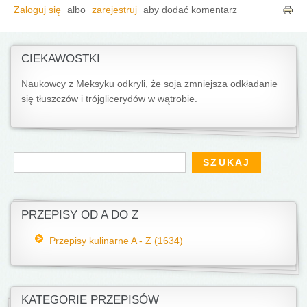
Zaloguj się
albo
zarejestruj
aby dodać komentarz
CIEKAWOSTKI
Naukowcy z Meksyku odkryli, że soja zmniejsza odkładanie
się tłuszczów i trójglicerydów w wątrobie.
Formularz wyszukiwania
Szukaj
PRZEPISY OD A DO Z
Przepisy kulinarne A - Z (1634)
KATEGORIE PRZEPISÓW