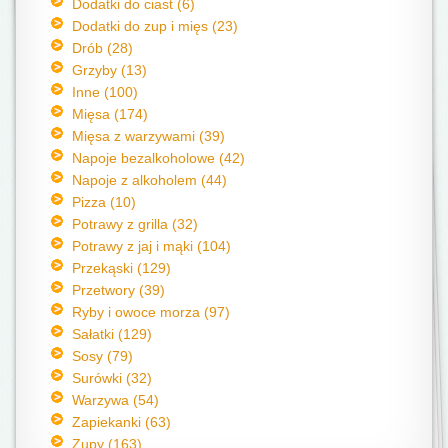
Dodatki do ciast (6)
Dodatki do zup i mięs (23)
Drób (28)
Grzyby (13)
Inne (100)
Mięsa (174)
Mięsa z warzywami (39)
Napoje bezalkoholowe (42)
Napoje z alkoholem (44)
Pizza (10)
Potrawy z grilla (32)
Potrawy z jaj i mąki (104)
Przekąski (129)
Przetwory (39)
Ryby i owoce morza (97)
Sałatki (129)
Sosy (79)
Surówki (32)
Warzywa (54)
Zapiekanki (63)
Zupy (163)