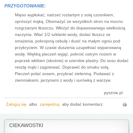
PRZYGOTOWANIE:
Mięso wypłukać, natrzeć roztartym z solą czosnkiem,
oprószyć mąką. Obsmażyć ze wszystkich stron na mocno
rozgrzanym tłuszczu. Włożyć do dopasowanego wielkością
naczynia. Wlać 1/2 szklanki wody, dodać tłuszcz ze
smażenia, pokrojoną cebulę i dusić na małym ogniu pod
przykryciem. W czasie duszenia uzupełniać wyparowaną
wodę. Miękką pieczeń wyjąć, pokroić ostrym nożem w
poprzek włókien (skośnie) w szerokie plastry. Do sosu dodać
resztę mąki i zagotować. Doprawić do smaku solą.
Pieczeń polać sosem, przybrać zieleniną. Podawać z
ziemniakami, jarzynami z wody i surówką z warzyw.
pysznie.pl
Zaloguj się
albo
zarejestruj
aby dodać komentarz
CIEKAWOSTKI