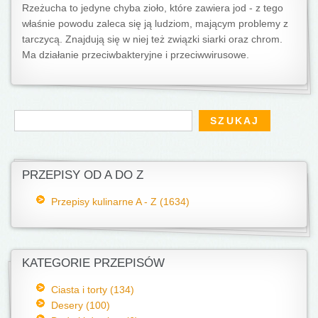
Rzeżucha to jedyne chyba zioło, które zawiera jod - z tego
właśnie powodu zaleca się ją ludziom, mającym problemy z
tarczycą. Znajdują się w niej też związki siarki oraz chrom.
Ma działanie przeciwbakteryjne i przeciwwirusowe.
Formularz wyszukiwania
Szukaj
PRZEPISY OD A DO Z
Przepisy kulinarne A - Z (1634)
KATEGORIE PRZEPISÓW
Ciasta i torty (134)
Desery (100)