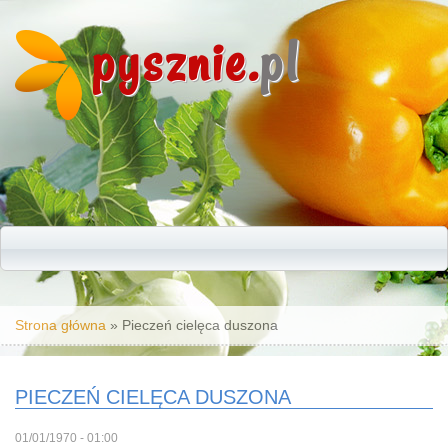
pysznie.
pl
Jesteś tutaj
Strona główna
» Pieczeń cielęca duszona
PIECZEŃ CIELĘCA DUSZONA
01/01/1970 - 01:00