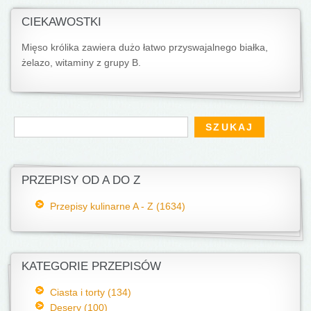
CIEKAWOSTKI
Mięso królika zawiera dużo łatwo przyswajalnego białka,
żelazo, witaminy z grupy B.
Formularz wyszukiwania
Szukaj
PRZEPISY OD A DO Z
Przepisy kulinarne A - Z (1634)
KATEGORIE PRZEPISÓW
Ciasta i torty (134)
Desery (100)