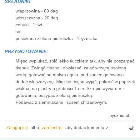
SKŁADNIKI:
wieprzowina - 80 dag
włoszczyzna - 20 dag
cebula - 1 szt.
sól
posiekana zielona pietruszka - 1 łyżeczka
PRZYGOTOWANIE:
Mięso wypłukać, zbić lekko tłuczkiem tak, aby nie poszarpać
tkanek. Zwinąć ciasno i obwiązać, zalać wrzącą osoloną
wodą, gotować na małym ogniu, pod koniec gotowania
dodać włoszczyznę. Miękkie mięso wyjąć, pokroić w poprzek
włókna, na plastry o grubości 1 cm. Skropić wywarem z
gotowania, posypać zieloną pietruszką.
Podawać z ziemniakami i sosem chrzanowym.
pysznie.pl
Zaloguj się
albo
zarejestruj
aby dodać komentarz