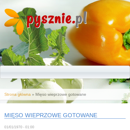
pysznie.
pl
Jesteś tutaj
Strona główna
» Mięso wieprzowe gotowane
MIĘSO WIEPRZOWE GOTOWANE
01/01/1970 - 01:00