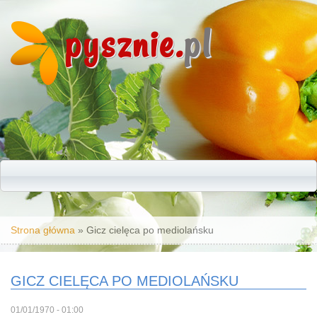
pysznie.
pl
Jesteś tutaj
Strona główna
» Gicz cielęca po mediolańsku
GICZ CIELĘCA PO MEDIOLAŃSKU
01/01/1970 - 01:00