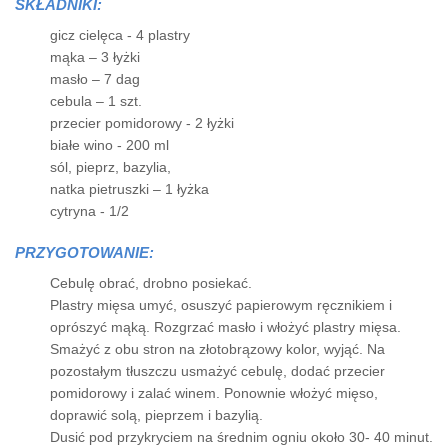
SKŁADNIKI:
gicz cielęca - 4 plastry
mąka – 3 łyżki
masło – 7 dag
cebula – 1 szt.
przecier pomidorowy - 2 łyżki
białe wino - 200 ml
sól, pieprz, bazylia,
natka pietruszki – 1 łyżka
cytryna - 1/2
PRZYGOTOWANIE:
Cebulę obrać, drobno posiekać.
Plastry mięsa umyć, osuszyć papierowym ręcznikiem i
oprószyć mąką. Rozgrzać masło i włożyć plastry mięsa.
Smażyć z obu stron na złotobrązowy kolor, wyjąć. Na
pozostałym tłuszczu usmażyć cebulę, dodać przecier
pomidorowy i zalać winem. Ponownie włożyć mięso,
doprawić solą, pieprzem i bazylią.
Dusić pod przykryciem na średnim ogniu około 30- 40 minut.