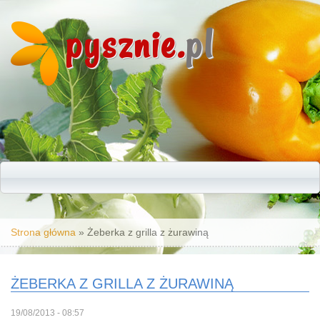
pysznie.
pl
Jesteś tutaj
Strona główna
» Żeberka z grilla z żurawiną
ŻEBERKA Z GRILLA Z ŻURAWINĄ
19/08/2013 - 08:57