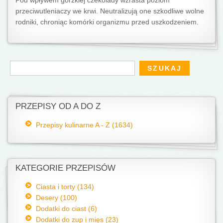
Pod wpływem gorzkiej czekolady wzrasta poziom
przeciwutleniaczy we krwi. Neutralizują one szkodliwe wolne
rodniki, chroniąc komórki organizmu przed uszkodzeniem.
Formularz wyszukiwania
Szukaj
PRZEPISY OD A DO Z
Przepisy kulinarne A - Z (1634)
KATEGORIE PRZEPISÓW
Ciasta i torty (134)
Desery (100)
Dodatki do ciast (6)
Dodatki do zup i mięs (23)