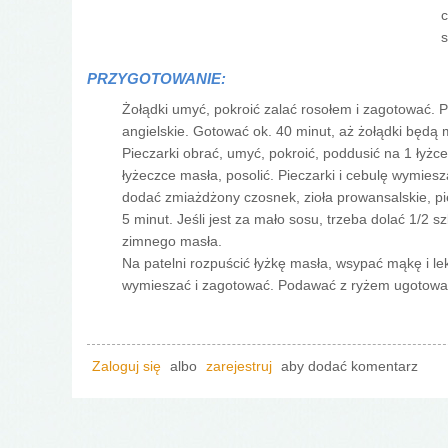
c
s
PRZYGOTOWANIE:
Żołądki umyć, pokroić zalać rosołem i zagotować. 
angielskie. Gotować ok. 40 minut, aż żołądki będą 
Pieczarki obrać, umyć, pokroić, poddusić na 1 łyżc
łyżeczce masła, posolić. Pieczarki i cebulę wymies
dodać zmiażdżony czosnek, zioła prowansalskie, pie
5 minut. Jeśli jest za mało sosu, trzeba dolać 1/2
zimnego masła.
Na patelni rozpuścić łyżkę masła, wsypać mąkę i l
wymieszać i zagotować. Podawać z ryżem ugotowa
Zaloguj się
albo
zarejestruj
aby dodać komentarz