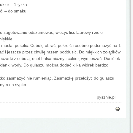
ukier – 1 łyżka
ól – do smaku
Po zagotowaniu odszumować, włożyć liść laurowy i ziele
miękkie.
e masła, posolić. Cebulę obrać, pokroić i osobno podsmażyć na 1
zać i jeszcze przez chwilę razem poddusić. Do miękkich żołądków
czarki z cebulą, ocet balsamiczny i cukier, wymieszać. Dusić ok.
 szklanki wody. Do gulaszu można dodać kilka wiórek bardzo
ekko zasmażyć nie rumieniąc. Zasmażkę przełożyć do gulaszu
nym na sypko.
pysznie.pl