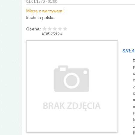
01/01/1970 - 01:00
Mięsa z warzywami
kuchnia polska
Ocena:
Brak głosów
SKŁA
ż
p
c
o
z
c
m
m
r
l
z
l