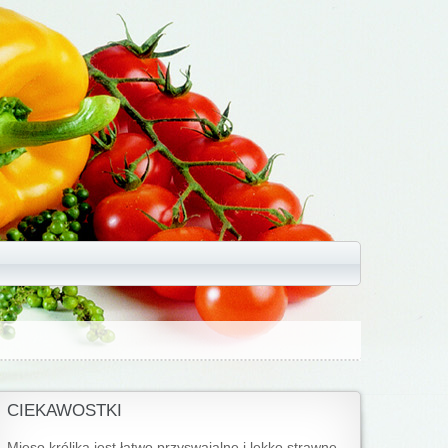
CIEKAWOSTKI
Mięso królika jest łatwo przyswajalne i lekko strawne.