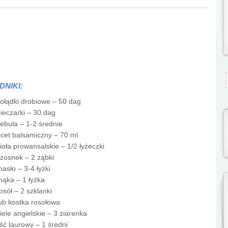
S
DNIKI:
ołądki drobiowe – 50 dag
ieczarki – 30 dag
ebula – 1-2 średnie
cet balsamiczny – 70 ml
ioła prowansalskie – 1/2 łyżeczki
zosnek – 2 ząbki
asło – 3-4 łyżki
ąka – 1 łyżka
osół – 2 szklanki
ub kostka rosołowa
iele angielskie – 3 ziarenka
iść laurowy – 1 średni