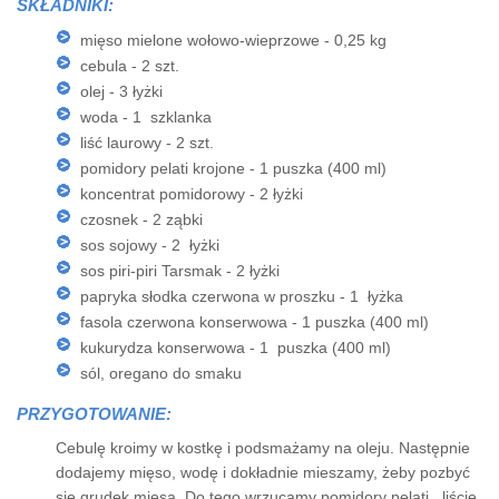
SKŁADNIKI:
mięso mielone wołowo-wieprzowe - 0,25 kg
cebula - 2 szt.
olej - 3 łyżki
woda - 1 szklanka
liść laurowy - 2 szt.
pomidory pelati krojone - 1 puszka (400 ml)
koncentrat pomidorowy - 2 łyżki
czosnek - 2 ząbki
sos sojowy - 2 łyżki
sos piri-piri Tarsmak - 2 łyżki
papryka słodka czerwona w proszku - 1 łyżka
fasola czerwona konserwowa - 1 puszka (400 ml)
kukurydza konserwowa - 1 puszka (400 ml)
sól, oregano do smaku
PRZYGOTOWANIE:
Cebulę kroimy w kostkę i podsmażamy na oleju. Następnie
dodajemy mięso, wodę i dokładnie mieszamy, żeby pozbyć
się grudek mięsa. Do tego wrzucamy pomidory pelati, liście