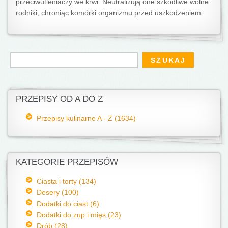
przeciwutleniaczy we krwi. Neutralizują one szkodliwe wolne
rodniki, chroniąc komórki organizmu przed uszkodzeniem.
Formularz wyszukiwania
Szukaj
PRZEPISY OD A DO Z
Przepisy kulinarne A - Z (1634)
KATEGORIE PRZEPISÓW
Ciasta i torty (134)
Desery (100)
Dodatki do ciast (6)
Dodatki do zup i mięs (23)
Drób (28)