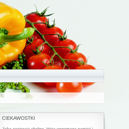
CIEKAWOSTKI
Jajka zawierają cholinę, która wspomaga pamięć i