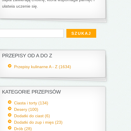
ułatwia uczenie się.
Formularz wyszukiwania
zukaj
PRZEPISY OD A DO Z
Przepisy kulinarne A - Z (1634)
KATEGORIE PRZEPISÓW
Ciasta i torty (134)
Desery (100)
Dodatki do ciast (6)
Dodatki do zup i mięs (23)
Drób (28)