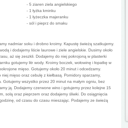
- 5 ziaren ziela angielskiego
- 1 łyżka kminku
- 1 łyżeczka majeranku
- sól i pieprz do smaku
my nadmiar soku i drobno kroimy. Kapustę świeżą szatkujemy.
ą i dodajemy liście laurowe i ziele angielskie. Dusimy około
su, aż się zeszkli. Dodajemy do niej pokrojoną w plasterki
rnku gotujemy litr wody. Kroimy boczek, wołowinę i łopatkę w
pokrojone mięso. Gotujemy około 20 minut i odcedzamy.
 niej mięso oraz cebulę z kiełbasą. Pomidory sparzamy,
a. Gotujemy wszystko przez 20 minut na małym ogniu, bez
ewamy ją. Dodajemy czerwone wino i gotujemy przez kolejne 15
, solą oraz pieprzem oraz dodajemy śliwki. Do osiągnięcia
godzinę, od czasu do czasu mieszając. Podajemy ze świeżą