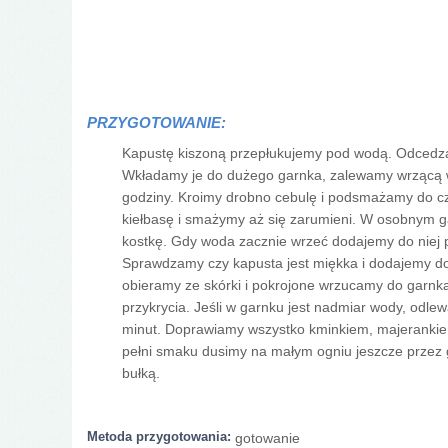
PRZYGOTOWANIE:
Kapustę kiszoną przepłukujemy pod wodą. Odcedza
Wkładamy je do dużego garnka, zalewamy wrzącą wod
godziny. Kroimy drobno cebulę i podsmażamy do cza
kiełbasę i smażymy aż się zarumieni. W osobnym ga
kostkę. Gdy woda zacznie wrzeć dodajemy do niej 
Sprawdzamy czy kapusta jest miękka i dodajemy do
obieramy ze skórki i pokrojone wrzucamy do garnk
przykrycia. Jeśli w garnku jest nadmiar wody, odl
minut. Doprawiamy wszystko kminkiem, majerankiem
pełni smaku dusimy na małym ogniu jeszcze przez 
bułką.
Metoda przygotowania:
gotowanie