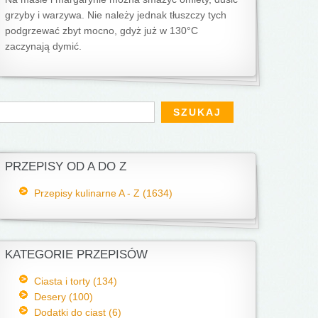
grzyby i warzywa. Nie należy jednak tłuszczy tych
podgrzewać zbyt mocno, gdyż już w 130°C
zaczynają dymić.
Formularz wyszukiwania
zukaj
PRZEPISY OD A DO Z
Przepisy kulinarne A - Z (1634)
KATEGORIE PRZEPISÓW
Ciasta i torty (134)
Desery (100)
Dodatki do ciast (6)