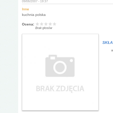
09/06/2007 - 19:37
Inne
kuchnia polska
Ocena:
Brak głosów
SKŁA
w