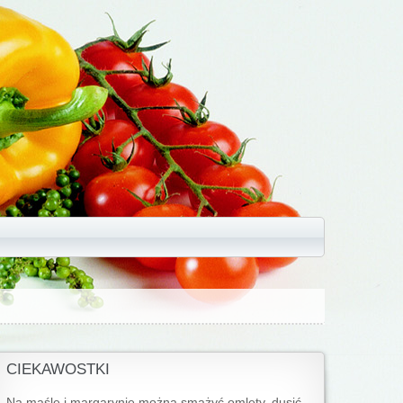
CIEKAWOSTKI
Na maśle i margarynie można smażyć omlety, dusić