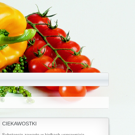
CIEKAWOSTKI
Substancje zawarte w kiełkach usprawniają