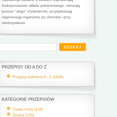
funkcjonowanie układu pokarmowego, obniżają
poziom "złego" cholesterolu, przyśpieszają
regenerację organizmu po chorobie i przy
niedożywieniu.
Formularz wyszukiwania
zukaj
PRZEPISY OD A DO Z
Przepisy kulinarne A - Z (1634)
KATEGORIE PRZEPISÓW
Ciasta i torty (134)
Desery (100)