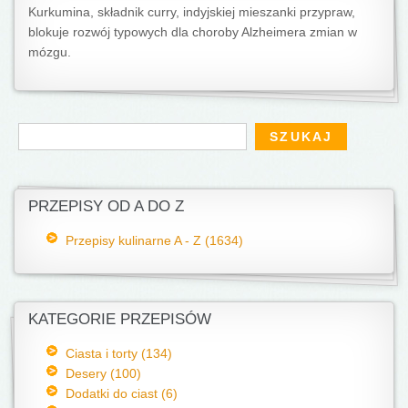
Kurkumina, składnik curry, indyjskiej mieszanki przypraw,
blokuje rozwój typowych dla choroby Alzheimera zmian w
mózgu.
Formularz wyszukiwania
Szukaj
PRZEPISY OD A DO Z
Przepisy kulinarne A - Z (1634)
KATEGORIE PRZEPISÓW
Ciasta i torty (134)
Desery (100)
Dodatki do ciast (6)