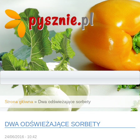
pysznie.
pl
Jesteś tutaj
Strona główna
» Dwa odświeżające sorbety
DWA ODŚWIEŻAJĄCE SORBETY
24/06/2016 - 10:42