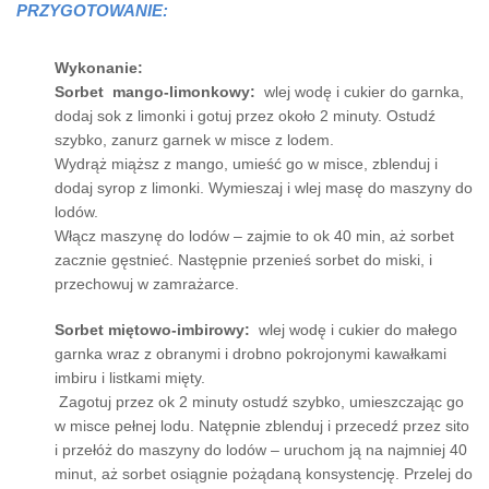
PRZYGOTOWANIE:
Wykonanie:
Sorbet mango-limonkowy:
wlej wodę i cukier do garnka,
dodaj sok z limonki i gotuj przez około 2 minuty. Ostudź
szybko, zanurz garnek w misce z lodem.
Wydrąż miąższ z mango, umieść go w misce, zblenduj i
dodaj syrop z limonki. Wymieszaj i wlej masę do maszyny do
lodów.
Włącz maszynę do lodów – zajmie to ok 40 min, aż sorbet
zacznie gęstnieć. Następnie przenieś sorbet do miski, i
przechowuj w zamrażarce.
Sorbet miętowo-imbirowy:
wlej wodę i cukier do małego
garnka wraz z obranymi i drobno pokrojonymi kawałkami
imbiru i listkami mięty.
Zagotuj przez ok 2 minuty ostudź szybko, umieszczając go
w misce pełnej lodu. Natępnie zblenduj i przecedź przez sito
i przełóż do maszyny do lodów – uruchom ją na najmniej 40
minut, aż sorbet osiągnie pożądaną konsystencję. Przelej do