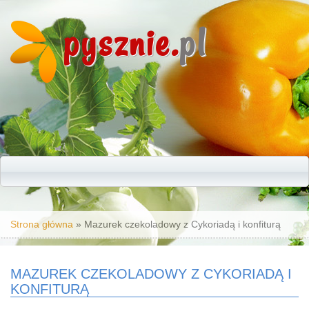
pysznie.
pl
Jesteś tutaj
Strona główna
» Mazurek czekoladowy z Cykoriadą i konfiturą
MAZUREK CZEKOLADOWY Z CYKORIADĄ I
KONFITURĄ