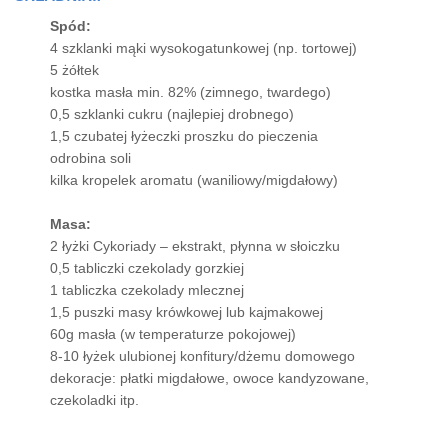
Spód:
4 szklanki mąki wysokogatunkowej (np. tortowej)
5 żółtek
kostka masła min. 82% (zimnego, twardego)
0,5 szklanki cukru (najlepiej drobnego)
1,5 czubatej łyżeczki proszku do pieczenia
odrobina soli
kilka kropelek aromatu (waniliowy/migdałowy)
Masa:
2 łyżki Cykoriady – ekstrakt, płynna w słoiczku
0,5 tabliczki czekolady gorzkiej
1 tabliczka czekolady mlecznej
1,5 puszki masy krówkowej lub kajmakowej
60g masła (w temperaturze pokojowej)
8-10 łyżek ulubionej konfitury/dżemu domowego
dekoracje: płatki migdałowe, owoce kandyzowane,
czekoladki itp.