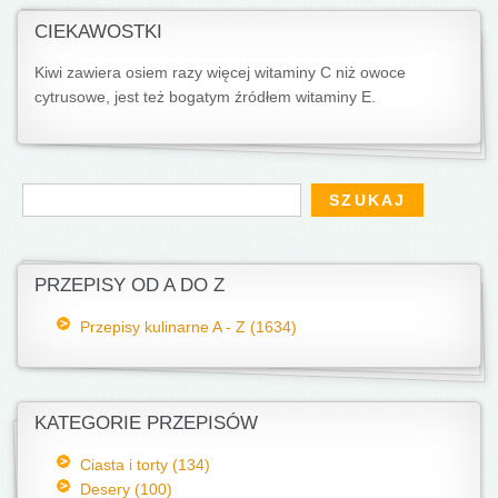
CIEKAWOSTKI
Kiwi zawiera osiem razy więcej witaminy C niż owoce
cytrusowe, jest też bogatym źródłem witaminy E.
Formularz wyszukiwania
Szukaj
PRZEPISY OD A DO Z
Przepisy kulinarne A - Z (1634)
KATEGORIE PRZEPISÓW
Ciasta i torty (134)
Desery (100)