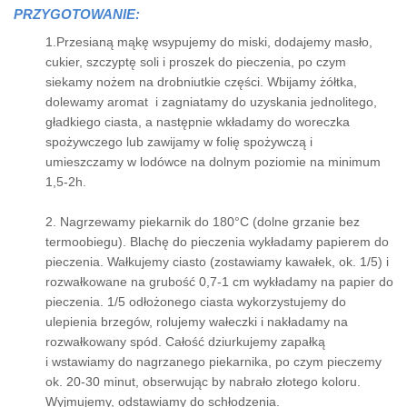
PRZYGOTOWANIE:
1.Przesianą mąkę wsypujemy do miski, dodajemy masło,
cukier, szczyptę soli i proszek do pieczenia, po czym
siekamy nożem na drobniutkie części. Wbijamy żółtka,
dolewamy aromat i zagniatamy do uzyskania jednolitego,
gładkiego ciasta, a następnie wkładamy do woreczka
spożywczego lub zawijamy w folię spożywczą i
umieszczamy w lodówce na dolnym poziomie na minimum
1,5-2h.
2. Nagrzewamy piekarnik do 180°C (dolne grzanie bez
termoobiegu). Blachę do pieczenia wykładamy papierem do
pieczenia. Wałkujemy ciasto (zostawiamy kawałek, ok. 1/5) i
rozwałkowane na grubość 0,7-1 cm wykładamy na papier do
pieczenia. 1/5 odłożonego ciasta wykorzystujemy do
ulepienia brzegów, rolujemy wałeczki i nakładamy na
rozwałkowany spód. Całość dziurkujemy zapałką
i wstawiamy do nagrzanego piekarnika, po czym pieczemy
ok. 20-30 minut, obserwując by nabrało złotego koloru.
Wyjmujemy, odstawiamy do schłodzenia.