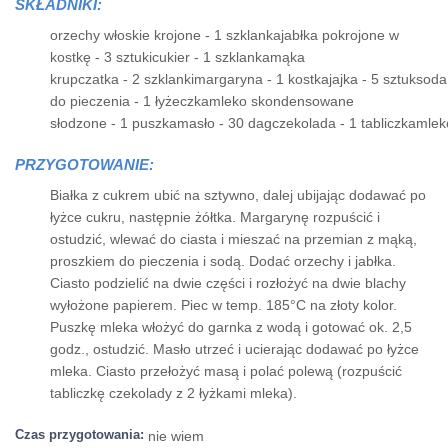
SKŁADNIKI:
orzechy włoskie krojone - 1 szklankajabłka pokrojone w
kostkę - 3 sztukicukier - 1 szklankamąka
krupczatka - 2 szklankimargaryna - 1 kostkajajka - 5 sztuksoda
do pieczenia - 1 łyżeczkamleko skondensowane
słodzone - 1 puszkamasło - 30 dagczekolada - 1 tabliczkamlek
PRZYGOTOWANIE:
Białka z cukrem ubić na sztywno, dalej ubijając dodawać po
łyżce cukru, następnie żółtka. Margarynę rozpuścić i
ostudzić, wlewać do ciasta i mieszać na przemian z mąką,
proszkiem do pieczenia i sodą. Dodać orzechy i jabłka.
Ciasto podzielić na dwie części i rozłożyć na dwie blachy
wyłożone papierem. Piec w temp. 185°C na złoty kolor.
Puszkę mleka włożyć do garnka z wodą i gotować ok. 2,5
godz., ostudzić. Masło utrzeć i ucierając dodawać po łyżce
mleka. Ciasto przełożyć masą i polać polewą (rozpuścić
tabliczkę czekolady z 2 łyżkami mleka).
Czas przygotowania:
nie wiem