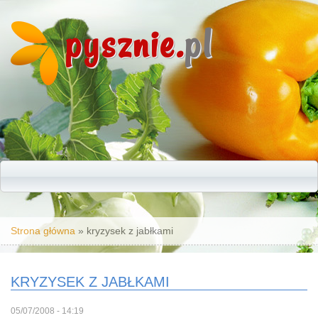
pysznie.
pl
Jesteś tutaj
Strona główna
» kryzysek z jabłkami
KRYZYSEK Z JABŁKAMI
05/07/2008 - 14:19