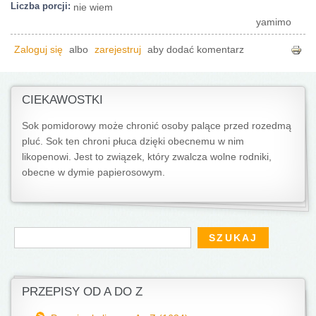
Liczba porcji:
nie wiem
yamimo
Zaloguj się
albo
zarejestruj
aby dodać komentarz
CIEKAWOSTKI
Sok pomidorowy może chronić osoby palące przed rozedmą
pluć. Sok ten chroni płuca dzięki obecnemu w nim
likopenowi. Jest to związek, który zwalcza wolne rodniki,
obecne w dymie papierosowym.
Formularz wyszukiwania
Szukaj
PRZEPISY OD A DO Z