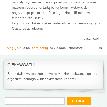
migdały, wymieszać. Ciasto przełożyć do posmarowanej
masłem i posypanej tartą bułką formy i wstawić do
nagrzanego piekarnika. Piec 1 godzinę i 15 minut w
temperaturze 180°C.
Przygotować lukier: cukier puder utrzeć z sokiem z cytryny.
Ciasto polać lukrem.
pysznie.pl
Zaloguj się
albo
zarejestruj
aby dodać komentarz
CIEKAWOSTKI
Burak ćwikłowy jest zasadotwórczy, działa odkwaszająco na
organizm, pomaga w niedokrwistości i anemii.
Formularz wyszukiwania
Szukaj