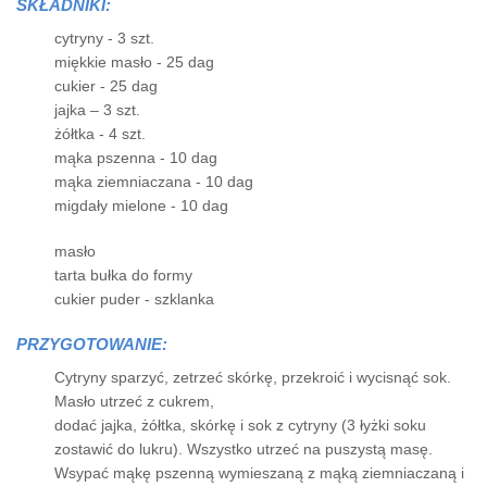
SKŁADNIKI:
cytryny - 3 szt.
miękkie masło - 25 dag
cukier - 25 dag
jajka – 3 szt.
żółtka - 4 szt.
mąka pszenna - 10 dag
mąka ziemniaczana - 10 dag
migdały mielone - 10 dag
masło
tarta bułka do formy
cukier puder - szklanka
PRZYGOTOWANIE:
Cytryny sparzyć, zetrzeć skórkę, przekroić i wycisnąć sok.
Masło utrzeć z cukrem,
dodać jajka, żółtka, skórkę i sok z cytryny (3 łyżki soku
zostawić do lukru). Wszystko utrzeć na puszystą masę.
Wsypać mąkę pszenną wymieszaną z mąką ziemniaczaną i