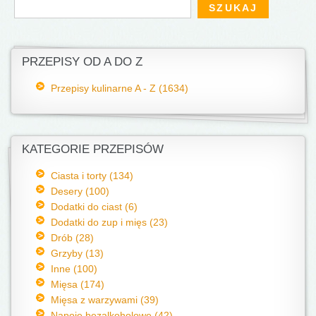
Formularz wyszukiwania
Szukaj
PRZEPISY OD A DO Z
Przepisy kulinarne A - Z (1634)
KATEGORIE PRZEPISÓW
Ciasta i torty (134)
Desery (100)
Dodatki do ciast (6)
Dodatki do zup i mięs (23)
Drób (28)
Grzyby (13)
Inne (100)
Mięsa (174)
Mięsa z warzywami (39)
Napoje bezalkoholowe (42)