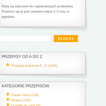
Ryby są zaliczane do najzdrowszych produktów.
Powinno się je jeść zamiast mięsa 2-3 razy w
tygodniu.
Formularz wyszukiwania
zukaj
PRZEPISY OD A DO Z
Przepisy kulinarne A - Z (1634)
KATEGORIE PRZEPISÓW
Ciasta i torty (134)
Desery (100)
Dodatki do ciast (6)