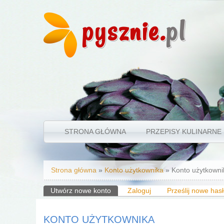
pysznie.
pl
STRONA GŁÓWNA
PRZEPISY KULINARNE
Jesteś tutaj
Strona główna
»
Konto użytkownika
» Konto użytkowni
Karty podstawowe
Utwórz nowe konto
(aktywna karta)
Zaloguj
Prześlij nowe has
KONTO UŻYTKOWNIKA