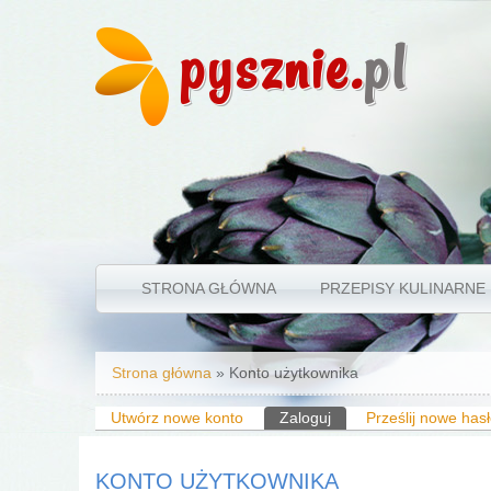
pysznie.
pl
STRONA GŁÓWNA
PRZEPISY KULINARNE
Jesteś tutaj
Strona główna
» Konto użytkownika
Karty podstawowe
Utwórz nowe konto
Zaloguj
(aktywna karta)
Prześlij nowe has
KONTO UŻYTKOWNIKA