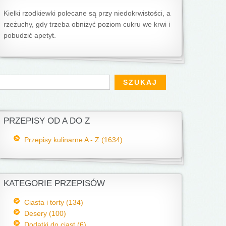
Kiełki rzodkiewki polecane są przy niedokrwistości, a
rzeżuchy, gdy trzeba obniżyć poziom cukru we krwi i
pobudzić apetyt.
Formularz wyszukiwania
zukaj
PRZEPISY OD A DO Z
Przepisy kulinarne A - Z (1634)
KATEGORIE PRZEPISÓW
Ciasta i torty (134)
Desery (100)
Dodatki do ciast (6)