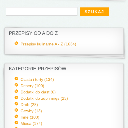
Formularz wyszukiwania
Szukaj
PRZEPISY OD A DO Z
Przepisy kulinarne A - Z (1634)
KATEGORIE PRZEPISÓW
Ciasta i torty (134)
Desery (100)
Dodatki do ciast (6)
Dodatki do zup i mięs (23)
Drób (28)
Grzyby (13)
Inne (100)
Mięsa (174)