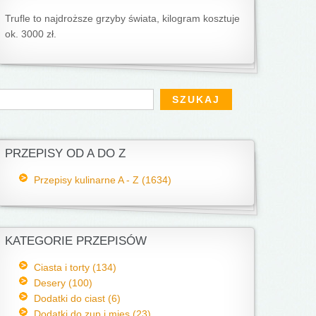
Trufle to najdroższe grzyby świata, kilogram kosztuje
ok. 3000 zł.
Formularz wyszukiwania
zukaj
PRZEPISY OD A DO Z
Przepisy kulinarne A - Z (1634)
KATEGORIE PRZEPISÓW
Ciasta i torty (134)
Desery (100)
Dodatki do ciast (6)
Dodatki do zup i mięs (23)