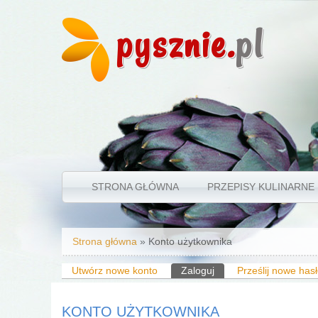
pysznie.
pl
STRONA GŁÓWNA
PRZEPISY KULINARNE
Jesteś tutaj
Strona główna
» Konto użytkownika
Karty podstawowe
Utwórz nowe konto
Zaloguj
(aktywna karta)
Prześlij nowe has
KONTO UŻYTKOWNIKA