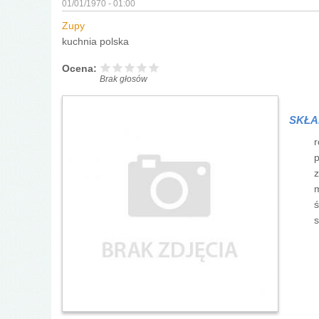
01/01/1970 - 01:00
Zupy
kuchnia polska
Ocena:
Brak głosów
SKŁA
r
p
z
m
ś
s