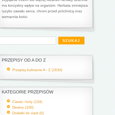
ma korzystny wpływ na organizm. Herbata zmniejsza
ryzyko zawa­łu serca, chroni przed próchnicą oraz
wzmacnia kości.
Formularz wyszukiwania
zukaj
PRZEPISY OD A DO Z
Przepisy kulinarne A - Z (1634)
KATEGORIE PRZEPISÓW
Ciasta i torty (134)
Desery (100)
Dodatki do ciast (6)