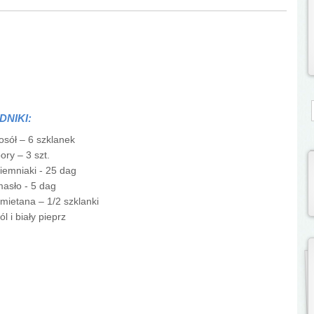
S
DNIKI:
osół – 6 szklanek
ory – 3 szt.
iemniaki - 25 dag
asło - 5 dag
mietana – 1/2 szklanki
ól i biały pieprz