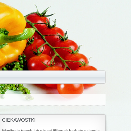
CIEKAWOSTKI
Wypijanie trzech lub więcej filiżanek herbaty dziennie