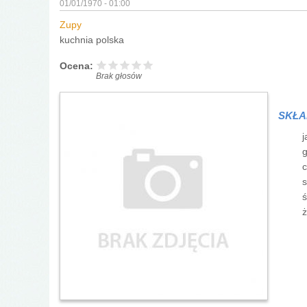
01/01/1970 - 01:00
Zupy
kuchnia polska
Ocena:
Brak głosów
SKŁA
j
g
s
ś
ż