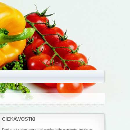
CIEKAWOSTKI
Pod wpływem gorzkiej czekolady wzrasta poziom