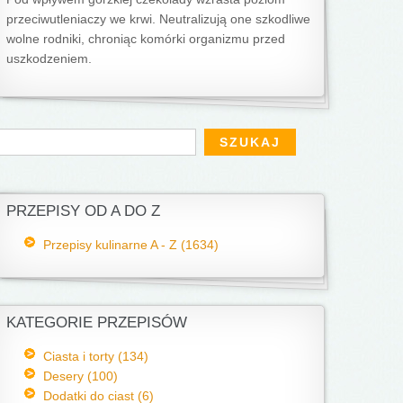
przeciwutleniaczy we krwi. Neutralizują one szkodliwe
wolne rodniki, chroniąc komórki organizmu przed
uszkodzeniem.
Formularz wyszukiwania
zukaj
PRZEPISY OD A DO Z
Przepisy kulinarne A - Z (1634)
KATEGORIE PRZEPISÓW
Ciasta i torty (134)
Desery (100)
Dodatki do ciast (6)