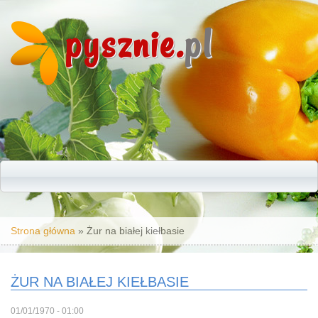
pysznie.
pl
Jesteś tutaj
Strona główna
» Żur na białej kiełbasie
ŻUR NA BIAŁEJ KIEŁBASIE
01/01/1970 - 01:00