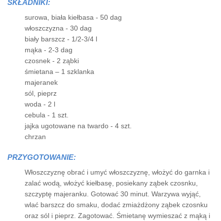
SKŁADNIKI:
surowa, biała kiełbasa - 50 dag
włoszczyzna - 30 dag
biały barszcz - 1/2-3/4 l
mąka - 2-3 dag
czosnek - 2 ząbki
śmietana – 1 szklanka
majeranek
sól, pieprz
woda - 2 l
cebula - 1 szt.
jajka ugotowane na twardo - 4 szt.
chrzan
PRZYGOTOWANIE:
Włoszczyznę obrać i umyć włoszczyznę, włożyć do garnka i
zalać wodą, włożyć kiełbasę, posiekany ząbek czosnku,
szczyptę majeranku. Gotować 30 minut. Warzywa wyjąć,
wlać barszcz do smaku, dodać zmiażdżony ząbek czosnku
oraz sól i pieprz. Zagotować. Śmietanę wymieszać z mąką i