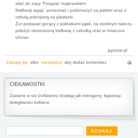
wlać do zupy. Posypać majerankiem.
Kiełbasę wyjąć, ponacinać i podsmażyć na patelni wraz z
cebulą pokrojoną na plasterki.
Żur podawać gorący z połówkami jajek, na osobnym talerzu
położyć obsmażoną kiełbasę z cebulką oraz w miseczce
chrzan.
pysznie.pl
Zaloguj się
albo
zarejestruj
aby dodać komentarz
CIEKAWOSTKI
Zawarte w soi izoflawony działają jak estrogeny, łagodząc
dolegliwości kobiece.
Formularz wyszukiwania
Szukaj