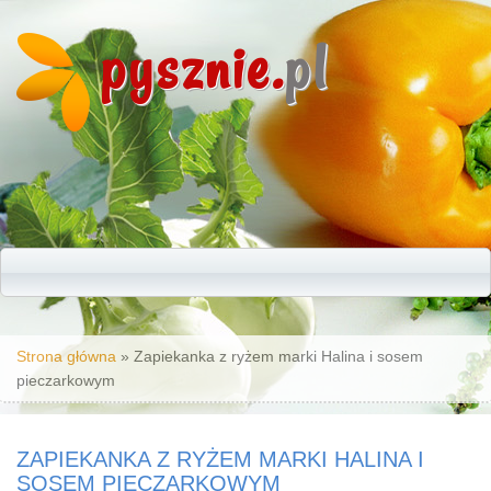
pysznie.
pl
Jesteś tutaj
Strona główna
» Zapiekanka z ryżem marki Halina i sosem
pieczarkowym
ZAPIEKANKA Z RYŻEM MARKI HALINA I
SOSEM PIECZARKOWYM