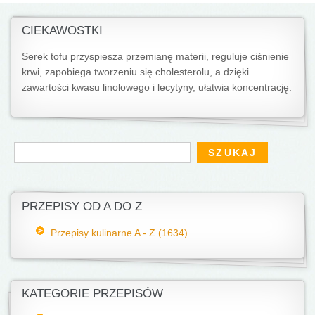
CIEKAWOSTKI
Serek tofu przyspiesza przemianę materii, reguluje ciśnienie
krwi, zapobiega tworzeniu się cholesterolu, a dzięki
zawartości kwasu linolowego i lecytyny, ułatwia koncentrację.
Formularz wyszukiwania
Szukaj
PRZEPISY OD A DO Z
Przepisy kulinarne A - Z (1634)
KATEGORIE PRZEPISÓW