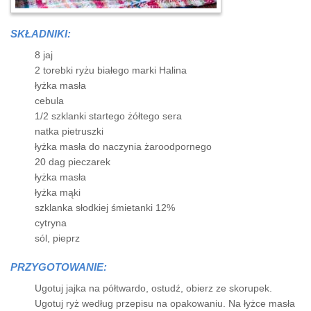
SKŁADNIKI:
8 jaj
2 torebki ryżu białego marki Halina
łyżka masła
cebula
1/2 szklanki startego żółtego sera
natka pietruszki
łyżka masła do naczynia żaroodpornego
20 dag pieczarek
łyżka masła
łyżka mąki
szklanka słodkiej śmietanki 12%
cytryna
sól, pieprz
PRZYGOTOWANIE:
Ugotuj jajka na półtwardo, ostudź, obierz ze skorupek.
Ugotuj ryż według przepisu na opakowaniu. Na łyżce masła