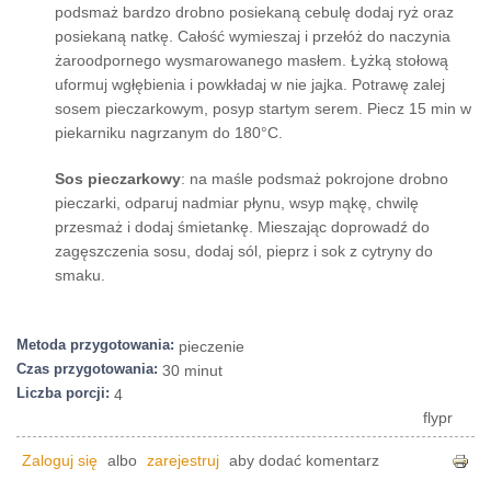
podsmaż bardzo drobno posiekaną cebulę dodaj ryż oraz
posiekaną natkę. Całość wymieszaj i przełóż do naczynia
żaroodpornego wysmarowanego masłem. Łyżką stołową
uformuj wgłębienia i powkładaj w nie jajka. Potrawę zalej
sosem pieczarkowym, posyp startym serem. Piecz 15 min w
piekarniku nagrzanym do 180°C.
S
os pieczarkowy
: na maśle podsmaż pokrojone drobno
pieczarki, odparuj nadmiar płynu, wsyp mąkę, chwilę
przesmaż i dodaj śmietankę. Mieszając doprowadź do
zagęszczenia sosu, dodaj sól, pieprz i sok z cytryny do
smaku.
Metoda przygotowania:
pieczenie
Czas przygotowania:
30 minut
Liczba porcji:
4
flypr
Zaloguj się
albo
zarejestruj
aby dodać komentarz