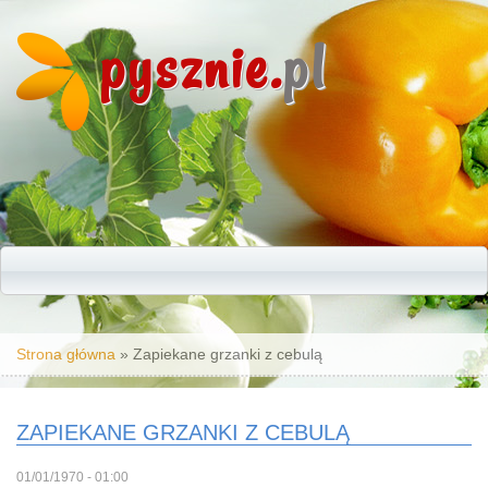
pysznie.
pl
Jesteś tutaj
Strona główna
» Zapiekane grzanki z cebulą
ZAPIEKANE GRZANKI Z CEBULĄ
01/01/1970 - 01:00