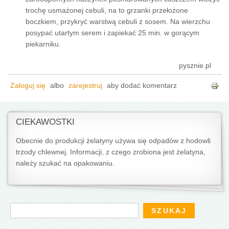
trochę usmażonej cebuli, na to grzanki przełożone
boczkiem, przykryć warstwą cebuli z sosem. Na wierzchu
posypać utartym serem i zapiekać 25 min. w gorącym
piekarniku.
pysznie.pl
Zaloguj się
albo
zarejestruj
aby dodać komentarz
CIEKAWOSTKI
Obecnie do produkcji żelatyny używa się odpadów z hodowli
trzody chlewnej. Informacji, z czego zrobiona jest żelatyna,
należy szukać na opakowaniu.
Formularz wyszukiwania
Szukaj