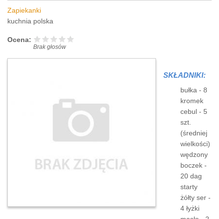
Zapiekanki
kuchnia polska
Ocena:
Brak głosów
SKŁADNIKI:
bułka - 8
kromek
cebul - 5
szt.
(średniej
wielkości)
wędzony
boczek -
20 dag
starty
żółty ser -
4 łyżki