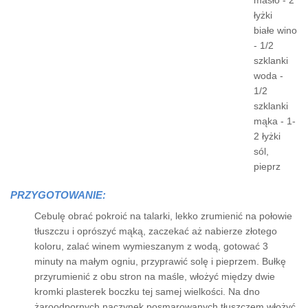
masło - 2
łyżki
białe wino
- 1/2
szklanki
woda -
1/2
szklanki
mąka - 1-
2 łyżki
sól,
pieprz
PRZYGOTOWANIE:
Cebulę obrać pokroić na talarki, lekko zrumienić na połowie
tłuszczu i oprószyć mąką, zaczekać aż nabierze złotego
koloru, zalać winem wymieszanym z wodą, gotować 3
minuty na małym ogniu, przyprawić solę i pieprzem. Bułkę
przyrumienić z obu stron na maśle, włożyć między dwie
kromki plasterek boczku tej samej wielkości. Na dno
żaroodpornych naczynek posmarowanych tłuszczem włożyć