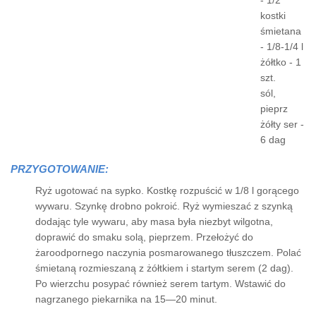
- 1/2
kostki
śmietana
- 1/8-1/4 l
żółtko - 1
szt.
sól,
pieprz
żółty ser -
6 dag
PRZYGOTOWANIE:
Ryż ugotować na sypko. Kostkę rozpuścić w 1/8 l gorącego
wywaru. Szynkę drobno pokroić. Ryż wymieszać z szynką
dodając tyle wywaru, aby masa była niezbyt wilgotna,
doprawić do smaku solą, pieprzem. Przełożyć do
żaroodpornego naczynia posmarowanego tłuszczem. Polać
śmietaną rozmieszaną z żółtkiem i startym serem (2 dag).
Po wierzchu posypać również serem tartym. Wstawić do
nagrzanego piekarnika na 15—20 minut.