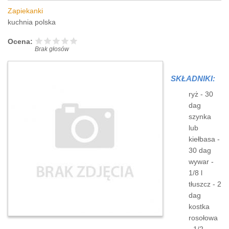
Zapiekanki
kuchnia polska
Ocena:
Brak głosów
SKŁADNIKI:
ryż - 30
dag
szynka
lub
kiełbasa -
30 dag
wywar -
1/8 l
tłuszcz - 2
dag
kostka
rosołowa