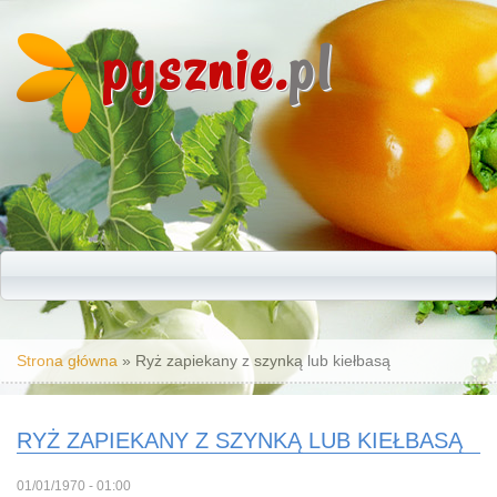
pysznie.
pl
Jesteś tutaj
Strona główna
» Ryż zapiekany z szynką lub kiełbasą
RYŻ ZAPIEKANY Z SZYNKĄ LUB KIEŁBASĄ
01/01/1970 - 01:00