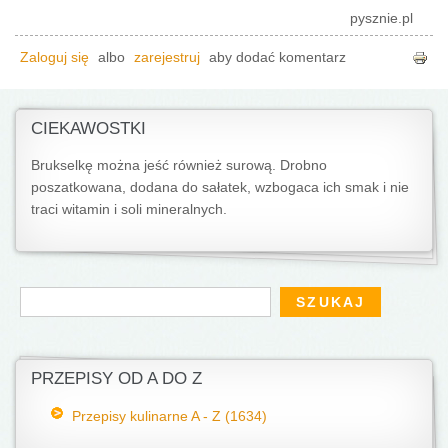
pysznie.pl
Zaloguj się
albo
zarejestruj
aby dodać komentarz
CIEKAWOSTKI
Brukselkę można jeść również surową. Drobno
poszatkowana, dodana do sałatek, wzbogaca ich smak i nie
traci witamin i soli mineralnych.
Formularz wyszukiwania
Szukaj
PRZEPISY OD A DO Z
Przepisy kulinarne A - Z (1634)