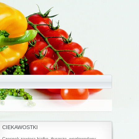
CIEKAWOSTKI
Czosnek zawiera białko, tłuszcze, węglowodany,