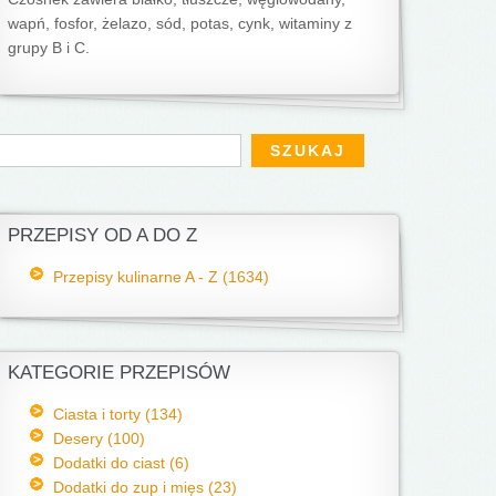
wapń, fosfor, żelazo, sód, potas, cynk, witaminy z
grupy B i C.
Formularz wyszukiwania
zukaj
PRZEPISY OD A DO Z
Przepisy kulinarne A - Z (1634)
KATEGORIE PRZEPISÓW
Ciasta i torty (134)
Desery (100)
Dodatki do ciast (6)
Dodatki do zup i mięs (23)