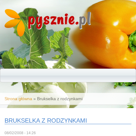
pysznie.
pl
Jesteś tutaj
Strona główna
» Brukselka z rodzynkami
BRUKSELKA Z RODZYNKAMI
08/02/2008 - 14:26