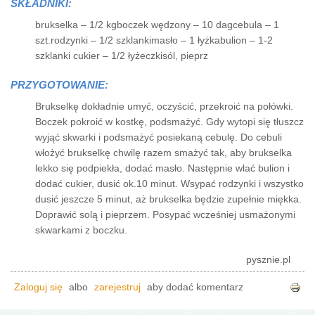
SKŁADNIKI:
brukselka – 1/2 kgboczek wędzony – 10 dagcebula – 1
szt.rodzynki – 1/2 szklankimasło – 1 łyżkabulion – 1-2
szklanki cukier – 1/2 łyżeczkisól, pieprz
PRZYGOTOWANIE:
Brukselkę dokładnie umyć, oczyścić, przekroić na połówki.
Boczek pokroić w kostkę, podsmażyć. Gdy wytopi się tłuszcz
wyjąć skwarki i podsmażyć posiekaną cebulę. Do cebuli
włożyć brukselkę chwilę razem smażyć tak, aby brukselka
lekko się podpiekła, dodać masło. Następnie wlać bulion i
dodać cukier, dusić ok.10 minut. Wsypać rodzynki i wszystko
dusić jeszcze 5 minut, aż brukselka będzie zupełnie miękka.
Doprawić solą i pieprzem. Posypać wcześniej usmażonymi
skwarkami z boczku.
pysznie.pl
Zaloguj się
albo
zarejestruj
aby dodać komentarz