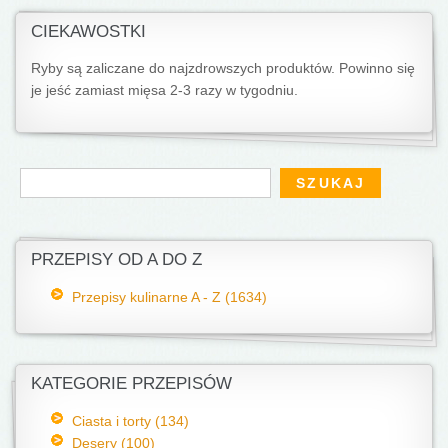
CIEKAWOSTKI
Ryby są zaliczane do najzdrowszych produktów. Powinno się
je jeść zamiast mięsa 2-3 razy w tygodniu.
Formularz wyszukiwania
Szukaj
PRZEPISY OD A DO Z
Przepisy kulinarne A - Z (1634)
KATEGORIE PRZEPISÓW
Ciasta i torty (134)
Desery (100)